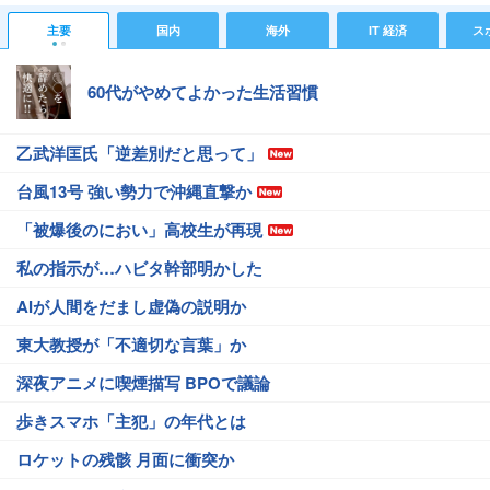
主要
国内
海外
IT 経済
ス
60代がやめてよかった生活習慣
乙武洋匡氏「逆差別だと思って」
台風13号 強い勢力で沖縄直撃か
「被爆後のにおい」高校生が再現
私の指示が…ハビタ幹部明かした
AIが人間をだまし虚偽の説明か
東大教授が「不適切な言葉」か
深夜アニメに喫煙描写 BPOで議論
歩きスマホ「主犯」の年代とは
ロケットの残骸 月面に衝突か