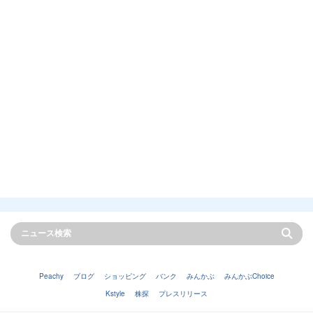
Peachy
ブログ
ショッピング
バンク
みんかぶ
みんかぶChoice
Kstyle
株探
プレスリリース