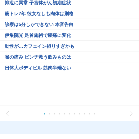
排泄に異常 子宮体がん初期症状
筋トレ7年 彼女なしも肉体は別格
診察は5分しかできない 本音告白
伊集院光 足首施術で腰痛に変化
動悸が…カフェイン摂りすぎかも
喉の痛み ピンチ救う飲みものは
日体大ボディビル 筋肉半端ない