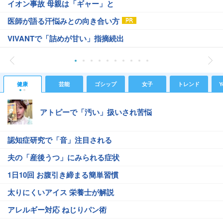
イオン事故 母親は「ギャー」と
医師が語る汗悩みとの向き合い方
VIVANTで「詰めが甘い」指摘続出
健康
芸能
ゴシップ
女子
トレンド
Y
アトピーで「汚い」扱いされ苦悩
認知症研究で「音」注目される
夫の「産後うつ」にみられる症状
1日10回 お腹引き締まる簡単習慣
太りにくいアイス 栄養士が解説
アレルギー対応 ねじりパン術