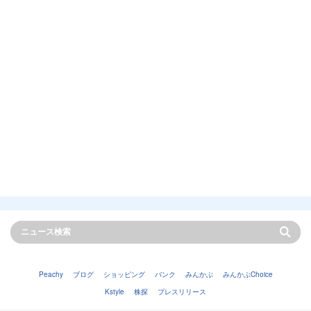
Peachy
ブログ
ショッピング
バンク
みんかぶ
みんかぶChoice
Kstyle
株探
プレスリリース