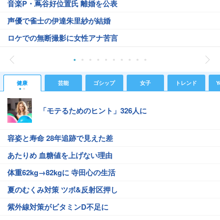
音楽P・蔦谷好位置氏 離婚を公表
声優で雀士の伊達朱里紗が結婚
ロケでの無断撮影に女性アナ苦言
健康
芸能
ゴシップ
女子
トレンド
Y
「モテるためのヒント」326人に
容姿と寿命 28年追跡で見えた差
あたりめ 血糖値を上げない理由
体重62kg→82kgに 寺田心の生活
夏のむくみ対策 ツボ&反射区押し
紫外線対策がビタミンD不足に