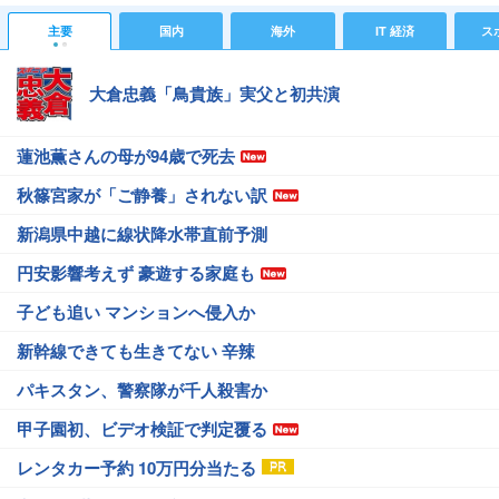
主要
国内
海外
IT 経済
ス
大倉忠義「鳥貴族」実父と初共演
蓮池薫さんの母が94歳で死去
秋篠宮家が「ご静養」されない訳
新潟県中越に線状降水帯直前予測
円安影響考えず 豪遊する家庭も
子ども追い マンションへ侵入か
新幹線できても生きてない 辛辣
パキスタン、警察隊が千人殺害か
甲子園初、ビデオ検証で判定覆る
レンタカー予約 10万円分当たる