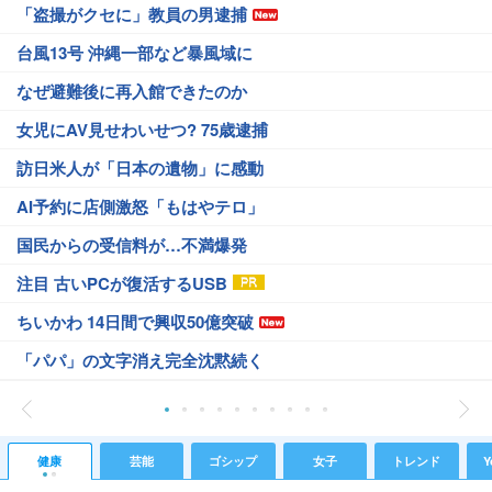
「盗撮がクセに」教員の男逮捕
台風13号 沖縄一部など暴風域に
なぜ避難後に再入館できたのか
女児にAV見せわいせつ? 75歳逮捕
訪日米人が「日本の遺物」に感動
AI予約に店側激怒「もはやテロ」
国民からの受信料が…不満爆発
注目 古いPCが復活するUSB
ちいかわ 14日間で興収50億突破
「パパ」の文字消え完全沈黙続く
健康
芸能
ゴシップ
女子
トレンド
Y