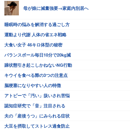
母が娘に減量強要→家庭内別居へ
睡眠時の悩みを解消する過ごし方
運動より代謝 人体の省エネ戦略
大食い女子 46キロ体型の秘密
バランスボール毎日10分で20kg減
躁状態引き起こしかねないNG行動
キウイを食べる際の3つの注意点
脳梗塞になりやすい人の特徴
アトピーで「汚い」扱いされ苦悩
認知症研究で「音」注目される
夫の「産後うつ」にみられる症状
大豆を摂取してストレス過食防止