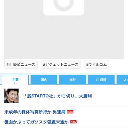
本体裏面。右より接写スイッチ、内蔵カメラ、赤外線通信ポート、microSDカードスロットが
配置されている。
記事へ戻る
#IT 経済ニュース
#ガジェットニュース
#ウィルコム
主要
国内
海外
IT 経済
ス
「脱STARTO社」かじ切り…大勝利
未成年の裸体写真所持か 男逮捕
覆面かぶってガソスタ強盗未遂か