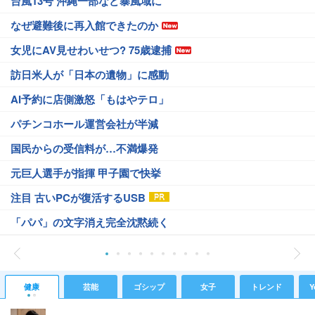
台風13号 沖縄一部など暴風域に
なぜ避難後に再入館できたのか
女児にAV見せわいせつ? 75歳逮捕
訪日米人が「日本の遺物」に感動
AI予約に店側激怒「もはやテロ」
パチンコホール運営会社が半減
国民からの受信料が…不満爆発
元巨人選手が指揮 甲子園で快挙
注目 古いPCが復活するUSB
「パパ」の文字消え完全沈黙続く
健康
芸能
ゴシップ
女子
トレンド
Y