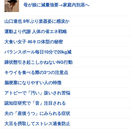
母が娘に減量強要→家庭内別居へ
山口達也 8年ぶり楽器姿に感涙か
運動より代謝 人体の省エネ戦略
大食い女子 46キロ体型の秘密
バランスボール毎日10分で20kg減
躁状態引き起こしかねないNG行動
キウイを食べる際の3つの注意点
脳梗塞になりやすい人の特徴
アトピーで「汚い」扱いされ苦悩
認知症研究で「音」注目される
夫の「産後うつ」にみられる症状
大豆を摂取してストレス過食防止