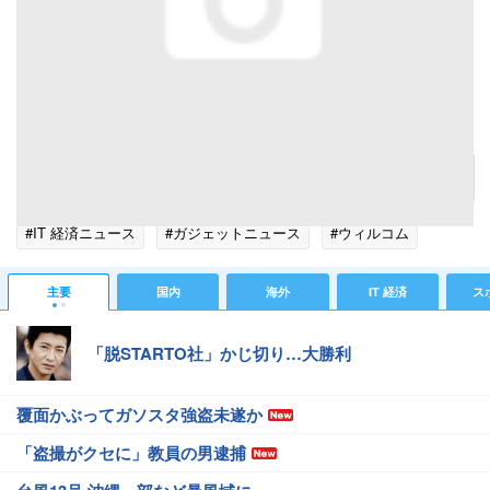
本体左側面。こちら側は非常にシンプルでUSBポートのみ配置されている。
記事へ戻る
#IT 経済ニュース
#ガジェットニュース
#ウィルコム
主要
国内
海外
IT 経済
ス
「脱STARTO社」かじ切り…大勝利
覆面かぶってガソスタ強盗未遂か
「盗撮がクセに」教員の男逮捕