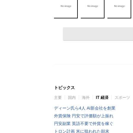
トピックス
主要
国内
海外
IT 経済
スポーツ
ディーン氏ら4人 AI新会社を創業
外貨保険 円安で評価額が上振れ
円安副業 英語不要で外貨を稼ぐ
トロン計画 米に狙われた顛末