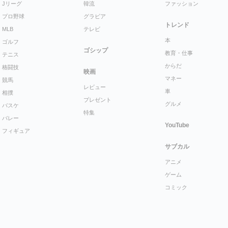
Jリーグ
韓流
ファッション
プロ野球
グラビア
トレンド
MLB
テレビ
本
ゴルフ
ゴシップ
教育・仕事
テニス
からだ
格闘技
映画
マネー
競馬
レビュー
車
相撲
プレゼント
グルメ
バスケ
特集
バレー
YouTube
フィギュア
サブカル
アニメ
ゲーム
コミック