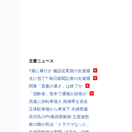
主要ニュース
7歳に暴行か 施設従業員の女逮捕
夫に包丁? 毎日新聞記者の女逮捕
関東「真夏の暑さ」は終了か
「泥酔者」熊本で通報が頻発か
高速に自転車侵入 路側帯を逆走
立体駐車場から車落下 夫婦死傷
高市氏のPV風視察動画 立憲激怒
家の隣が民泊「トラウマなった」
九州新幹線の再開「8月中」示唆