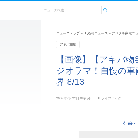
ニューストップ
IT 経済ニュース
デジタル家電ニ
>
>
アキバ物欲
【画像】【アキバ物
ジオラマ！自慢の車
界 8/13
2007年7月22日 9時0分
ITライフハック
前へ