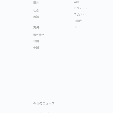
Web
国内
ガジェット
社会
ITビジネス
政治
IT総合
海外
PR
海外総合
韓国
中国
今日のニュース