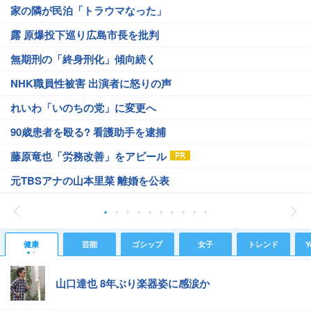
家の隣が民泊「トラウマなった」
露 原爆投下巡り広島市長を批判
無期刑の「終身刑化」傾向続く
NHK職員性被害 出演者に怒りの声
れいわ「いのちの党」に変更へ
90歳患者を殴る? 看護助手を逮捕
藤原竜也「労務改善」をアピール
元TBSアナの山本里菜 離婚を公表
健康
芸能
ゴシップ
女子
トレンド
Y
山口達也 8年ぶり楽器姿に感涙か