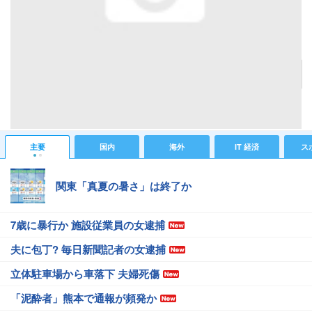
店内入口から見た"れんたるポポ鉄道"
記事へ戻る
#IT 経済ニュース
#デジタル家電ニュース
#アキバ物欲
主要
国内
海外
IT 経済
ス
関東「真夏の暑さ」は終了か
7歳に暴行か 施設従業員の女逮捕
夫に包丁? 毎日新聞記者の女逮捕
立体駐車場から車落下 夫婦死傷
「泥酔者」熊本で通報が頻発か