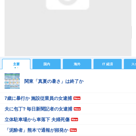
"れんたるポポ鉄道"を走る機関車
記事へ戻る
#IT 経済ニュース
#デジタル家電ニュース
#アキバ物欲
主要
国内
海外
IT 経済
ス
関東「真夏の暑さ」は終了か
7歳に暴行か 施設従業員の女逮捕
夫に包丁? 毎日新聞記者の女逮捕
立体駐車場から車落下 夫婦死傷
「泥酔者」熊本で通報が頻発か