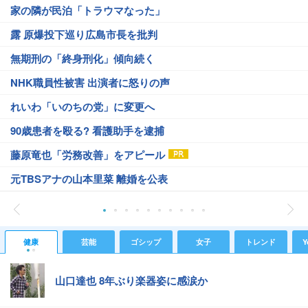
家の隣が民泊「トラウマなった」
露 原爆投下巡り広島市長を批判
無期刑の「終身刑化」傾向続く
NHK職員性被害 出演者に怒りの声
れいわ「いのちの党」に変更へ
90歳患者を殴る? 看護助手を逮捕
藤原竜也「労務改善」をアピール
元TBSアナの山本里菜 離婚を公表
健康
芸能
ゴシップ
女子
トレンド
Y
山口達也 8年ぶり楽器姿に感涙か