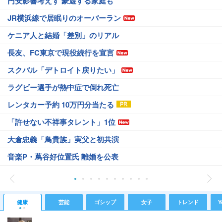
円安影響考えず 豪遊する家庭も
JR横浜線で居眠りのオーバーラン
ケニア人と結婚「差別」のリアル
長友、FC東京で現役続行を宣言
スクバル「デトロイト戻りたい」
ラグビー選手が熱中症で倒れ死亡
レンタカー予約 10万円分当たる
「許せない不祥事タレント」1位
大倉忠義「鳥貴族」実父と初共演
音楽P・蔦谷好位置氏 離婚を公表
健康
芸能
ゴシップ
女子
トレンド
Y