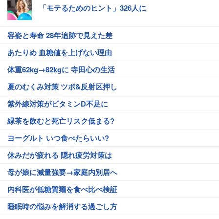
「モテるためのヒント」326人に
容姿と寿命 28年追跡で見えた差
あたりめ 血糖値を上げない理由
体重62kg→82kgに 寺田心の生活
夏のむくみ対策 ツボ&反射区押し
紫外線対策がビタミンD不足に
緑茶を飲むと死亡リスク低まる?
ヨーグルト いつ食べたらいい?
休みだが疲れる 隠れ疲労対策は
母が娘に減量強要→家庭内別居へ
内科医が低糖質麺を食べ比べ検証
睡眠時の悩みを解消する過ごし方