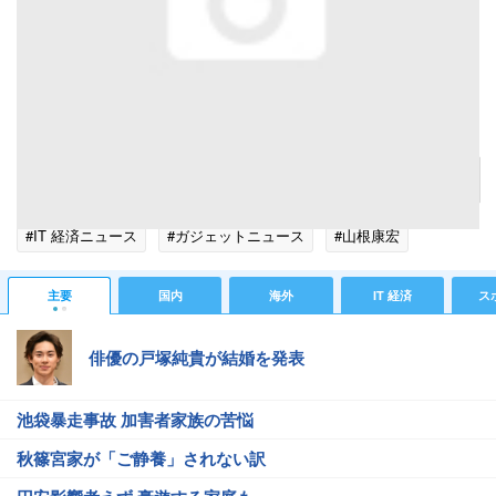
カラーや機能バリエーションもあるチョコレートフォン（写真はワインレッド）
記事へ戻る
#IT 経済ニュース
#ガジェットニュース
#山根康宏
主要
国内
海外
IT 経済
ス
俳優の戸塚純貴が結婚を発表
池袋暴走事故 加害者家族の苦悩
秋篠宮家が「ご静養」されない訳