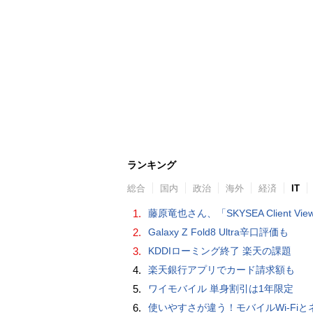
ランキング
総合
国内
政治
海外
経済
IT
1.
藤原竜也さん、「SKYSEA Client View」新CMで「AI労務改善」をアピール 働き方をAIが分析したら「すぐに休んで」と
2.
Galaxy Z Fold8 Ultra辛口評価も
3.
KDDIローミング終了 楽天の課題
4.
楽天銀行アプリでカード請求額も
5.
ワイモバイル 単身割引は1年限定
6.
使いやすさが違う！モバイルWi-FiとネットHDD【PC-DIY 