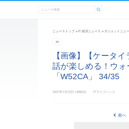
ニューストップ
IT 経済ニュース
ガジェットニュ
>
>
au
【画像】【ケータイ
話が楽しめる！ウォ
「W52CA」 34/35
2007年7月23日 14時0分
ITライフハック
前へ