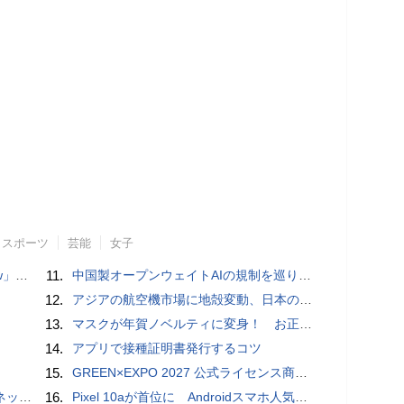
スポーツ
芸能
女子
言われる？
11.
中国製オープンウェイトAIの規制を巡り、シリコンバレーで意見が二分
12.
アジアの航空機市場に地殻変動、日本のサプライヤーに影響も
13.
マスクが年賀ノベルティに変身！ お正月特別パッケージの注文受付開始
14.
アプリで接種証明書発行するコツ
15.
GREEN×EXPO 2027 公式ライセンス商品！初の「トゥンクトゥンク」公式LINEスタンプ、販売開始
秋の陣】
16.
Pixel 10aが首位に Androidスマホ人気ランキングTOP10 2026/8/8