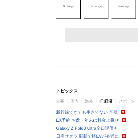
トピックス
主要
国内
海外
IT 経済
スポーツ
新幹線できても生きてない 辛辣
EX予約 お盆・年末は料金上乗せ
Galaxy Z Fold8 Ultra辛口評価も
日産サクラ 刷新で軽EVが身近に