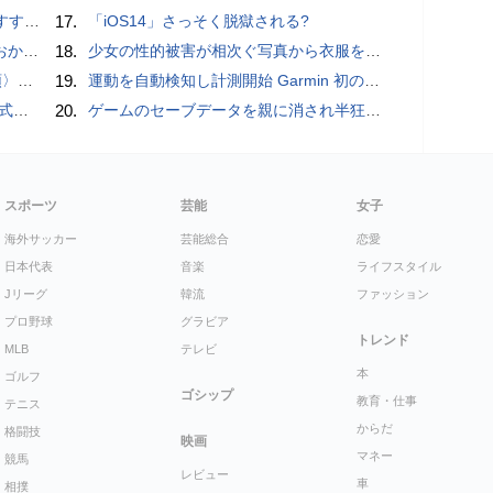
UIDE
17.
「iOS14」さっそく脱獄される?
ホラー通信］
18.
少女の性的被害が相次ぐ写真から衣服を剥ぎ取るAIポルノアプリ「ClothOff」の背後にいる人物とは？
一#14
19.
運動を自動検知し計測開始 Garmin 初のスマートバンドを発売 10日間のロングバッテリーで手間いらず
レビュー
20.
ゲームのセーブデータを親に消され半狂乱になった少年
スポーツ
芸能
女子
海外サッカー
芸能総合
恋愛
日本代表
音楽
ライフスタイル
Jリーグ
韓流
ファッション
プロ野球
グラビア
トレンド
MLB
テレビ
本
ゴルフ
ゴシップ
教育・仕事
テニス
からだ
格闘技
映画
マネー
競馬
レビュー
車
相撲