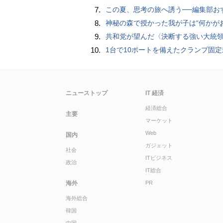
7.
この夏、思考の旅へ誘う──編集部おすすめの7冊：WIRED BOOK G
8.
神秘の森で授かった我が子は“何かがおかしい”『ナイトボーン -夜哭-』本編映像解禁 母の絶叫顔うちわが全国の劇場に［
9.
共和党が望んだ〈決断する強い大統領〉が統治するアメリカの到来──「アメリカン・ドッペルゲンガー」by 池田純
10.
1台で10ポートを備えたクランプ固定式電源タップ「Anker Nano Power Strip (10-in-1, 70W, クランプ式)」
ニューストップ
IT 経済
経済総合
主要
マーケット
Web
国内
ガジェット
社会
ITビジネス
政治
IT総合
海外
PR
海外総合
韓国
中国