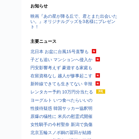
お知らせ
映画『あの星が降る丘で、君とまた出会いた
い。』オリジナルグッズを3名様にプレゼン
ト！
主要ニュース
北日本 お盆に台風15号直撃も
子ども追い マンションへ侵入か
円安影響考えず 豪遊する家庭も
在留資格なし 越人が惨事起こす
新幹線できても生きてない 辛辣
レンタカー予約 10万円分当たる
ヨーグルト いつ食べたらいいの
性接待疑惑 韓国サッカー協釈明
原爆の犠牲に 米兵の慰霊式開催
女性騎手の今村聖奈 新潟で負傷
北京五輪スノボ銅の冨田が結婚