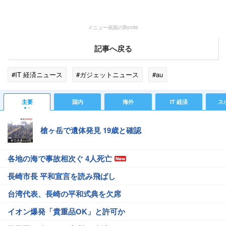
メニュー画面のBonite
記事へ戻る
#IT 経済ニュース
#ガジェットニュース
#au
主要
国内
海外
IT 経済
ス
槍ヶ岳で遺体発見 19歳と確認
各地の海で事故相次ぐ 4人死亡
長崎市長 平和宣言を読み飛ばし
台湾代表、長崎の平和式典を欠席
イオン爆発「貴重品OK」と許可か