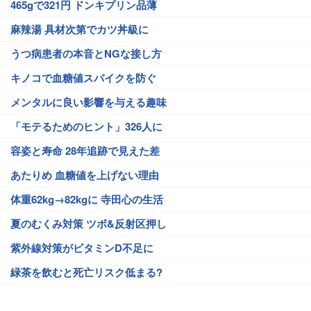
465gで321円 ドンキプリン品薄
麻辣湯 具材次第でカツ丼級に
うつ病患者の本音とNGな接し方
キノコで血糖値スパイクを防ぐ
メンタルに良い影響を与える趣味
「モテるためのヒント」326人に
容姿と寿命 28年追跡で見えた差
あたりめ 血糖値を上げない理由
体重62kg→82kgに 寺田心の生活
夏のむくみ対策 ツボ&反射区押し
紫外線対策がビタミンD不足に
緑茶を飲むと死亡リスク低まる?