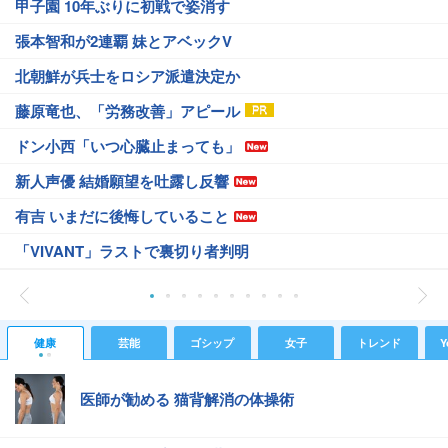
甲子園 10年ぶりに初戦で姿消す
張本智和が2連覇 妹とアベックV
北朝鮮が兵士をロシア派遣決定か
藤原竜也、「労務改善」アピール
ドン小西「いつ心臓止まっても」
新人声優 結婚願望を吐露し反響
有吉 いまだに後悔していること
「VIVANT」ラストで裏切り者判明
健康
芸能
ゴシップ
女子
トレンド
Y
医師が勧める 猫背解消の体操術