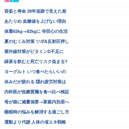
容姿と寿命 28年追跡で見えた差
あたりめ 血糖値を上げない理由
体重62kg→82kgに 寺田心の生活
夏のむくみ対策 ツボ&反射区押し
紫外線対策がビタミンD不足に
緑茶を飲むと死亡リスク低まる?
ヨーグルト いつ食べたらいいの
休みだが疲れる 隠れ疲労対策は
内科医が低糖質麺を食べ比べ検証
母が娘に減量強要→家庭内別居へ
睡眠時の悩みを解消する過ごし方
運動より代謝 人体の省エネ戦略