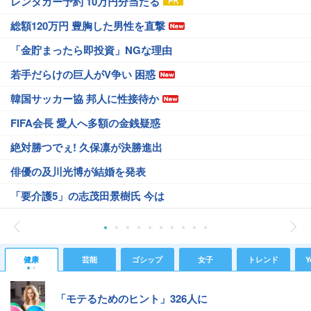
レンタカー予約 10万円分当たる
総額120万円 豊胸した男性を直撃
「金貯まったら即投資」NGな理由
若手だらけの巨人がV争い 困惑
韓国サッカー協 邦人に性接待か
FIFA会長 愛人へ多額の金銭疑惑
絶対勝つでぇ! 久保凛が決勝進出
俳優の及川光博が結婚を発表
「要介護5」の志茂田景樹氏 今は
健康
芸能
ゴシップ
女子
トレンド
Y
「モテるためのヒント」326人に