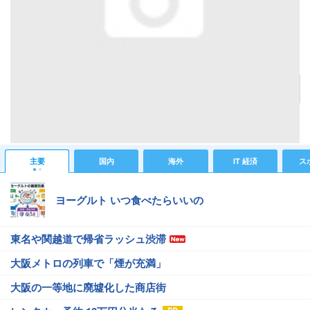
"NXT"を搭載して、自動車の完成！
記事へ戻る
#IT 経済ニュース
#デジタル家電ニュース
主要
国内
海外
IT 経済
ス
ヨーグルト いつ食べたらいいの
東名や関越道で帰省ラッシュ渋滞
大阪メトロの列車で「煙が充満」
大阪の一等地に廃墟化した商店街