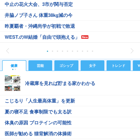
中止の花火大会、3市が関与否定
井脇ノブ子さん 体重38kg減の今
昨夏覇者・沖縄尚学が初戦で敗退
WEST.のW結婚「自由で頭抱える」
健康
芸能
ゴシップ
女子
トレンド
Y
冷蔵庫を見れば貯まる家かわかる
こじるり「人生最高体重」を更新
夏の寝不足 食事制限でも太る訳
体臭の原因 プロテインの可能性
医師が勧める 猫背解消の体操術