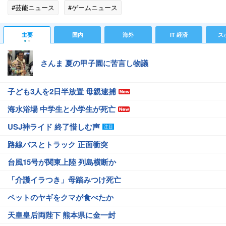
#芸能ニュース
#ゲームニュース
主要
国内
海外
IT 経済
ス
さんま 夏の甲子園に苦言し物議
子ども3人を2日半放置 母親逮捕
海水浴場 中学生と小学生が死亡
USJ神ライド 終了惜しむ声
路線バスとトラック 正面衝突
台風15号が関東上陸 列島横断か
「介護イラつき」母踏みつけ死亡
ペットのヤギをクマが食べたか
天皇皇后両陛下 熊本県に金一封