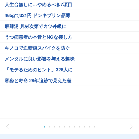
人生台無しに…やめるべき7項目
465gで321円 ドンキプリン品薄
麻辣湯 具材次第でカツ丼級に
うつ病患者の本音とNGな接し方
キノコで血糖値スパイクを防ぐ
メンタルに良い影響を与える趣味
「モテるためのヒント」326人に
容姿と寿命 28年追跡で見えた差