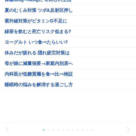
夏のむくみ対策 ツボ&反射区押し
紫外線対策がビタミンD不足に
緑茶を飲むと死亡リスク低まる?
ヨーグルト いつ食べたらいい?
休みだが疲れる 隠れ疲労対策は
母が娘に減量強要→家庭内別居へ
内科医が低糖質麺を食べ比べ検証
睡眠時の悩みを解消する過ごし方