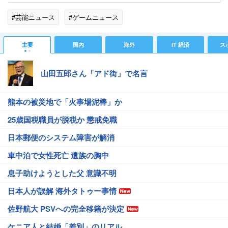
#芸能ニュース
#ゲームニュース
主要
国内
海外
IT 経済
ス
山田五郎さん「アド街」で名言
熊本の被災地で「火事場泥棒」か
25歳国税職員が脱税か 懲戒免職
日本郵便のシステム障害が解消
車中泊で女性死亡 遺族の胸中
息子助けようとした父 意識不明
日本人が誤解 海外タトゥー事情
佐野航大 PSVへの完全移籍が決定
ケニア人と結婚「差別」のリアル