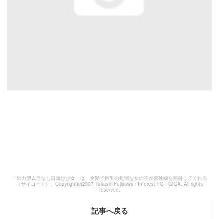
「出力型ムラなし日焼け少女」は、金髪で巨乳の気弱な女の子が紫外線を照射してくれる
（サイコー！）。Copyright(c)2007 Takashi Fujisawa / Inforest PC・GIGA. All rights
reserved.
記事へ戻る