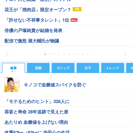
花王が「焼肉店」限定オープン？
「許せない不祥事タレント」1位
俳優の戸塚純貴が結婚を発表
配信で激怒 堀大輔氏が物議
健康
芸能
ゴシップ
女子
トレンド
Y
キノコで血糖値スパイクを防ぐ
「モテるためのヒント」326人に
容姿と寿命 28年追跡で見えた差
あたりめ 血糖値を上げない理由
体重62kg→82kgに 寺田心の生活