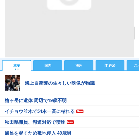
らーめん缶冷やし麺の中身。左から時計まわりに、麺、メンマ、エビ
記事へ戻る
#IT 経済ニュース
#Webニュース
主要
国内
海外
IT 経済
ス
海上自衛隊の生々しい映像が物議
槍ヶ岳に遺体 周辺で19歳不明
イチョウ並木で54本一斉に枯れる
秋田県職員、報道対応で喫煙
風呂を覗くため敷地侵入 49歳男