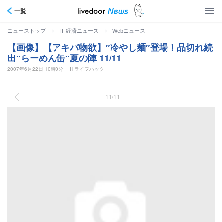
一覧
>
>
ニューストップ
IT 経済ニュース
Webニュース
【画像】【アキバ物欲】″冷やし麺″登場！品切れ続
出″らーめん缶″夏の陣 11/11
2007年6月22日 10時0分
ITライフハック
11/11