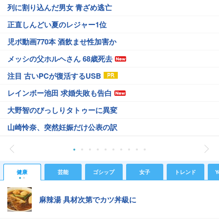
列に割り込んだ男女 青ざめ逃亡
正直しんどい夏のレジャー1位
児ポ動画770本 酒飲ませ性加害か
メッシの父ホルヘさん 68歳死去
注目 古いPCが復活するUSB
レインボー池田 求婚失敗も告白
大野智のびっしりタトゥーに異変
山崎怜奈、突然妊娠だけ公表の訳
健康
芸能
ゴシップ
女子
トレンド
Y
麻辣湯 具材次第でカツ丼級に