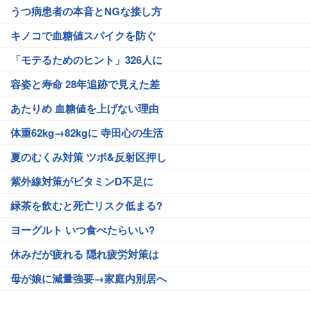
うつ病患者の本音とNGな接し方
キノコで血糖値スパイクを防ぐ
「モテるためのヒント」326人に
容姿と寿命 28年追跡で見えた差
あたりめ 血糖値を上げない理由
体重62kg→82kgに 寺田心の生活
夏のむくみ対策 ツボ&反射区押し
紫外線対策がビタミンD不足に
緑茶を飲むと死亡リスク低まる?
ヨーグルト いつ食べたらいい?
休みだが疲れる 隠れ疲労対策は
母が娘に減量強要→家庭内別居へ