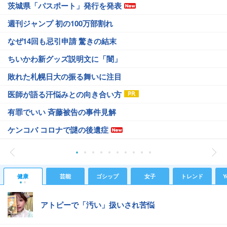
茨城県「パスポート」発行を発表
週刊ジャンプ 初の100万部割れ
なぜ14回も忌引申請 驚きの結末
ちいかわ新グッズ説明文に「闇」
敗れた札幌日大の振る舞いに注目
医師が語る汗悩みとの向き合い方
有罪でいい 斉藤被告の事件見解
ケンコバ コロナで謎の後遺症
健康
芸能
ゴシップ
女子
トレンド
Y
アトピーで「汚い」扱いされ苦悩