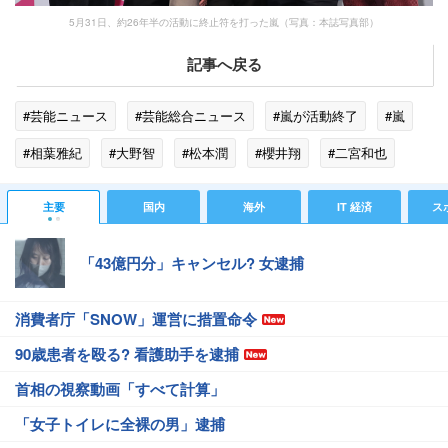
5月31日、約26年半の活動に終止符を打った嵐（写真：本誌写真部）
記事へ戻る
#芸能ニュース
#芸能総合ニュース
#嵐が活動終了
#嵐
#相葉雅紀
#大野智
#松本潤
#櫻井翔
#二宮和也
#エンタメ・芸能ニュース
#ゴシップ
主要
国内
海外
IT 経済
ス
「43億円分」キャンセル? 女逮捕
消費者庁「SNOW」運営に措置命令
90歳患者を殴る? 看護助手を逮捕
首相の視察動画「すべて計算」
「女子トイレに全裸の男」逮捕