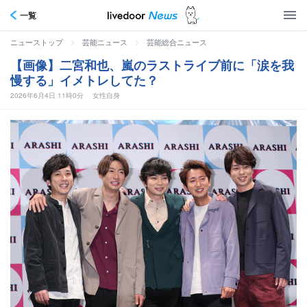
一覧
>
>
ニューストップ
芸能ニュース
芸能総合ニュース
【画像】二宮和也、嵐のラストライブ前に「涙を我
慢する」イメトレしてた？
2026年6月4日 11時0分
女性自身