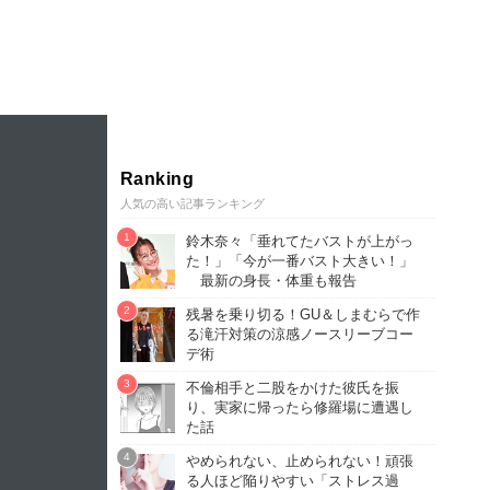
Ranking
人気の高い記事ランキング
鈴木奈々「垂れてたバストが上がっ
た！」「今が一番バスト大きい！」
最新の身長・体重も報告
残暑を乗り切る！GU＆しまむらで作
る滝汗対策の涼感ノースリーブコー
デ術
不倫相手と二股をかけた彼氏を振
り、実家に帰ったら修羅場に遭遇し
た話
やめられない、止められない！頑張
る人ほど陥りやすい「ストレス過