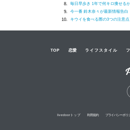
8.
毎日早歩き 1年で何キロ痩せる
9.
今一番 鈴木奈々が最新情報告白
10.
キウイを食べる際の3つの注意点
TOP
恋愛
ライフスタイル
livedoorトップ
利用規約
プライバシーポリ