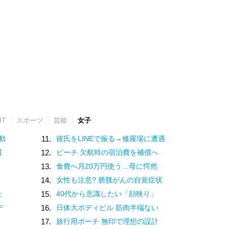
IT
スポーツ
芸能
女子
動
11.
彼氏をLINEで振る→修羅場に遭遇
慣
12.
ピーチ 欠航時の宿泊費を補償へ
13.
食費へ月20万円使う…母に愕然
14.
女性も注意? 膀胱がんの自覚症状
止
15.
40代から意識したい「顔映り」
デ
16.
日体大ボディビル 筋肉半端ない
17.
旅行用ポーチ 無印で理想の設計