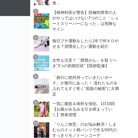
食」
【精神科医が警告】双極性障害の人
がやってはいけない7つのこと「ショ
ートスリーパーになった」は危険な
サイン
毎日プチ運動をしたら1年で何キロや
せる？習慣化したい運動を紹介
女性も注意？「膀胱がん」を疑うべ
き“3つの初期症状”【医師監修】
「旅行に絶対持っていきたいポー
チ」が無印にあった！ 濡れたものを
入れてもすぐ乾く“底面の秘密”に大満
足
一気に腹筋＆体幹を強化。1日10回
【お腹がみるみる引き締まってい
く】簡単習慣
「りんご体型」のお悩み解消！しま
むらのドット柄パンツで作る50代の
すっきりモノトーンコーデ