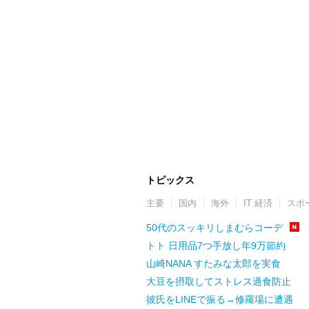
トピックス
主要
国内
海外
IT 経済
スポ
50代のスッキリしまむらコーデ
トト 日用品7つ手放し年9万節約
山崎NANA すたみな太郎を実食
大豆を摂取してストレス過食防止
彼氏をLINEで振る→修羅場に遭遇