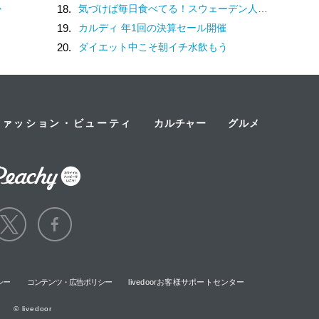
か
18.
気づけば毎日食べてる！スウェーデン人漫画家がリピートし続ける日本の定番食
19.
カルディ 年1回の決算セール開催
20.
ダイエット中こそ朝イチ水飲もう
ファッション・ビューティ
カルチャー
グルメ
シー
コンテンツ・広告ポリシー
livedoorお客様サポートセンター
© livedoor