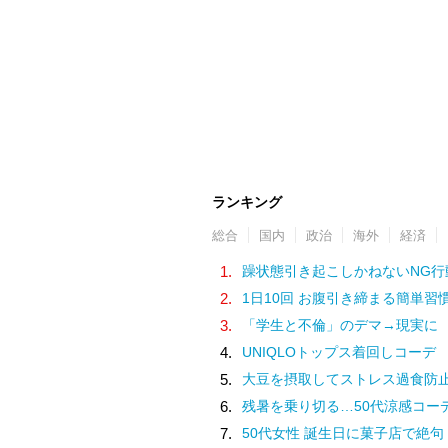
ランキング
総合
国内
政治
海外
経済
1.
躁状態引き起こしかねないNG行
2.
1日10回 お腹引き締まる簡単習
3.
「学生と不倫」のデマ→現実に
4.
UNIQLOトップス着回しコーデ
5.
大豆を摂取してストレス過食防
6.
残暑を乗り切る…50代涼感コー
7.
50代女性 誕生日に菓子店で絶句