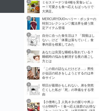
ミセスドーナツ全4種を実食レビュ
ー！可愛さも食べ応えもばっちりで
大満足。
MERCURYDUO×ハリー・ポッターの
特別コレクション♡魔法界を纏う限
定アイテム登場
自分に合った食生活は？ 「我慢はし
ない」けど「体重は落ちていく」食
事内容を模索してみた
あなたは良質な睡眠を取れている？
睡眠時の悩みを解消する夜の過ごし
方とは
「この前の話なんだけどさ…」男性
が会話の続きをしようとするのは本
命サイン
明日が最期かもしれない。弟を突然
亡くした私が「死」の準備をする理
由
【小僧寿し】人気ネタの握りや丼ぶ
りが896円～！食べ応え抜群のお得な
「たっぷりフェア」は平日限定《8月