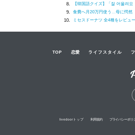
8.
【韓国語クイズ】「잘 어울려요（チャル オウルリョヨ）」の意味は
9.
食費へ月20万円使う…母に愕然
10.
ミセスドーナツ 全4種をレビュ
TOP
恋愛
ライフスタイル
livedoorトップ
利用規約
プライバシーポリ