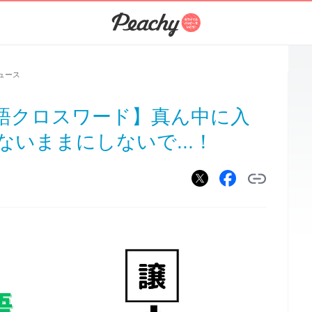
ュース
語クロスワード】真ん中に入
いままにしないで...！