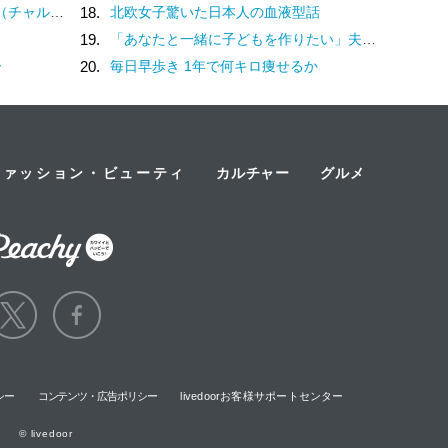
？褒め言葉です♡
18.
北欧女子驚いた日本人の血液型話
19.
「あなたと一緒に子どもを作りたい」夫の実家でアルバムを見て抱いた気持ち／子どもが欲しいかわかりません（17）
ー
20.
毎日早歩き 1年で何キロ痩せるか
ファッション・ビューティ
カルチャー
グルメ
シー
コンテンツ・広告ポリシー
livedoorお客様サポートセンター
© livedoor