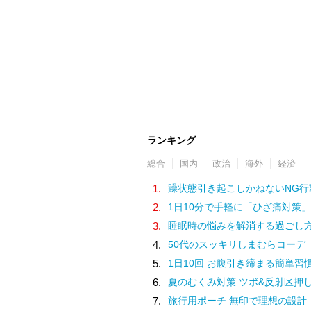
ランキング
総合
国内
政治
海外
経済
1.
躁状態引き起こしかねないNG行
2.
1日10分で手軽に「ひざ痛対策」
3.
睡眠時の悩みを解消する過ごし
4.
50代のスッキリしまむらコーデ
5.
1日10回 お腹引き締まる簡単習
6.
夏のむくみ対策 ツボ&反射区押
7.
旅行用ポーチ 無印で理想の設計