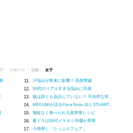
IT
スポーツ
芸能
女子
動
11.
汗悩みが将来に影響？ 医師警鐘
12.
50代のリアルすぎる悩みに共感
方
13.
娘は誰とも会話していない？ 不自然な学校での様子を話す担任は、さらに余計なことを／家族全員でいじめと戦うということ。（3）
14.
MEGUMIが語るFlora Notis JILL STUARTの新たな香り♡幸福感を纏うフレグランス
慣
15.
無駄なく食べられる超簡単レシピ
し
16.
夏ドラは50代イケオジ俳優が席巻
17.
小僧寿し「たっぷりフェア」