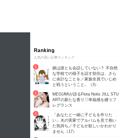
Ranking
人気の高い記事ランキング
娘は誰とも会話していない？ 不自然
な学校での様子を話す担任は、さら
に余計なことを／家族全員でいじめ
と戦うということ。（3）
MEGUMIが語るFlora Notis JILL STU
ARTの新たな香り♡幸福感を纏うフ
レグランス
「あなたと一緒に子どもを作りた
い」夫の実家でアルバムを見て抱い
た気持ち／子どもが欲しいかわかり
ません（17）