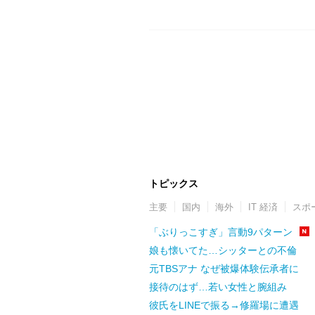
トピックス
主要
国内
海外
IT 経済
スポ
「ぶりっこすぎ」言動9パターン
娘も懐いてた…シッターとの不倫
元TBSアナ なぜ被爆体験伝承者に
接待のはず…若い女性と腕組み
彼氏をLINEで振る→修羅場に遭遇