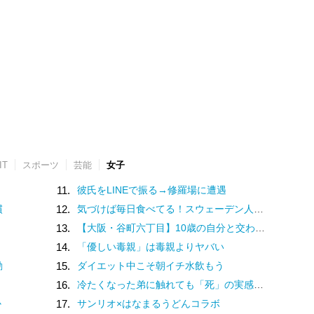
IT
スポーツ
芸能
女子
11.
彼氏をLINEで振る→修羅場に遭遇
慣
12.
気づけば毎日食べてる！スウェーデン人漫画家がリピートし続ける日本の定番食
13.
【大阪・谷町六丁目】10歳の自分と交わした約束。名店での猛修業を経てオープンした「ma journée（マジョルネ）」が提案する、日常に寄り添うフランス菓子
14.
「優しい毒親」は毒親よりヤバい
動
15.
ダイエット中こそ朝イチ水飲もう
16.
冷たくなった弟に触れても「死」の実感がなかった姉。納棺の時に現実を突きつけられて
か
17.
サンリオ×はなまるうどんコラボ