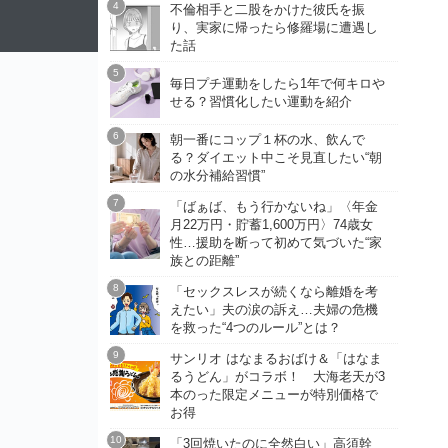
不倫相手と二股をかけた彼氏を振
り、実家に帰ったら修羅場に遭遇し
た話
毎日プチ運動をしたら1年で何キロや
せる？習慣化したい運動を紹介
朝一番にコップ１杯の水、飲んで
る？ダイエット中こそ見直したい“朝
の水分補給習慣”
「ばぁば、もう行かないね」〈年金
月22万円・貯蓄1,600万円〉74歳女
性…援助を断って初めて気づいた“家
族との距離”
「セックスレスが続くなら離婚を考
えたい」夫の涙の訴え…夫婦の危機
を救った“4つのルール”とは？
サンリオ はなまるおばけ＆「はなま
るうどん」がコラボ！ 大海老天が3
本のった限定メニューが特別価格で
お得
「3回焼いたのに全然白い」高須幹