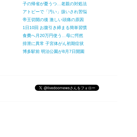
子の帰省が憂うつ…老親の対処法
アトピーで「汚い」扱いされ苦悩
帝王切開の後 激しい頭痛の原因
1日10回 お腹引き締まる簡単習慣
食費へ月20万円使う…母に愕然
排泄に異常 子宮体がん初期症状
博多駅前 明治公園が8月7日開園