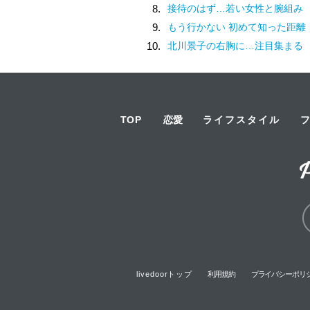
8.
接待のはず…若い女性と腕組み
9.
もう行かない 初めて知った距離
10.
北川景子の右胸に…注目集まる
TOP
恋愛
ライフスタイル
livedoorトップ
利用規約
プライバシーポリ