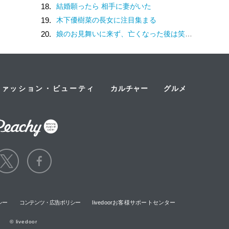
18.
結婚願ったら 相手に妻がいた
19.
木下優樹菜の長女に注目集まる
20.
娘のお見舞いに来ず、亡くなった後は笑顔を浮かべる母親。冷たすぎる態度に、一つの疑惑が頭をよぎる…／ナース漫画
ファッション・ビューティ
カルチャー
グルメ
シー
コンテンツ・広告ポリシー
livedoorお客様サポートセンター
© livedoor