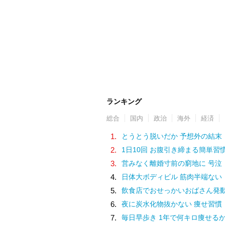
ランキング
総合
国内
政治
海外
経済
1.
とうとう脱いだか 予想外の結末
2.
1日10回 お腹引き締まる簡単習
3.
営みなく離婚寸前の窮地に 号泣
4.
日体大ボディビル 筋肉半端ない
5.
飲食店でおせっかいおばさん発
6.
夜に炭水化物抜かない 痩せ習慣
7.
毎日早歩き 1年で何キロ痩せる