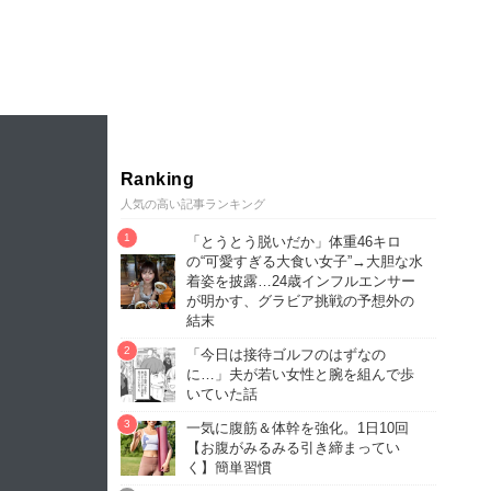
Ranking
人気の高い記事ランキング
「とうとう脱いだか」体重46キロ
の“可愛すぎる大食い女子”→大胆な水
着姿を披露…24歳インフルエンサー
が明かす、グラビア挑戦の予想外の
結末
「今日は接待ゴルフのはずなの
に…」夫が若い女性と腕を組んで歩
いていた話
一気に腹筋＆体幹を強化。1日10回
【お腹がみるみる引き締まってい
く】簡単習慣