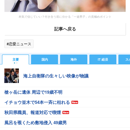
本気で信じていい？付き合う前に分かる「一途男子」の見極めポイント
記事へ戻る
#恋愛ニュース
主要
国内
海外
IT 経済
ス
海上自衛隊の生々しい映像が物議
槍ヶ岳に遺体 周辺で19歳不明
イチョウ並木で54本一斉に枯れる
秋田県職員、報道対応で喫煙
風呂を覗くため敷地侵入 49歳男