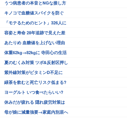
うつ病患者の本音とNGな接し方
キノコで血糖値スパイクを防ぐ
「モテるためのヒント」326人に
容姿と寿命 28年追跡で見えた差
あたりめ 血糖値を上げない理由
体重62kg→82kgに 寺田心の生活
夏のむくみ対策 ツボ&反射区押し
紫外線対策がビタミンD不足に
緑茶を飲むと死亡リスク低まる?
ヨーグルト いつ食べたらいい?
休みだが疲れる 隠れ疲労対策は
母が娘に減量強要→家庭内別居へ