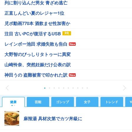
列に割り込んだ男女 青ざめ逃亡
正直しんどい夏のレジャー1位
児ポ動画770本 酒飲ませ性加害か
注目 古いPCが復活するUSB
レインボー池田 求婚失敗も告白
大野智のびっしりタトゥーに異変
山崎怜奈、突然妊娠だけ公表の訳
神田うの 盗難被害で叩かれた訳
健康
芸能
ゴシップ
女子
トレンド
Y
麻辣湯 具材次第でカツ丼級に