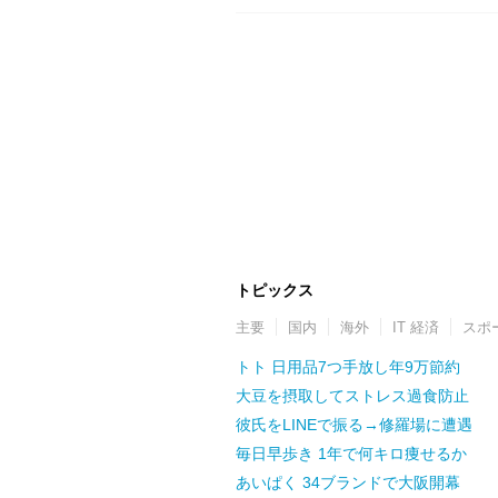
トピックス
主要
国内
海外
IT 経済
スポ
トト 日用品7つ手放し年9万節約
大豆を摂取してストレス過食防止
彼氏をLINEで振る→修羅場に遭遇
毎日早歩き 1年で何キロ痩せるか
あいぱく 34ブランドで大阪開幕