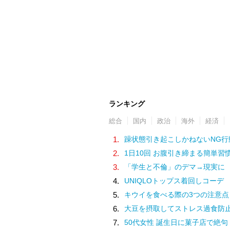
ランキング
総合
国内
政治
海外
経済
1.
躁状態引き起こしかねないNG行
2.
1日10回 お腹引き締まる簡単習
3.
「学生と不倫」のデマ→現実に
4.
UNIQLOトップス着回しコーデ
5.
キウイを食べる際の3つの注意点
6.
大豆を摂取してストレス過食防
7.
50代女性 誕生日に菓子店で絶句