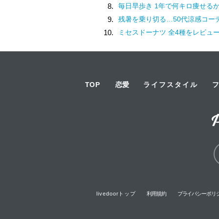
8.
毎日早歩き 1年で何キロ痩せる
9.
残暑を乗り切る…50代涼感コー
10.
ミセスドーナツ 全4種をレビュ
TOP
恋愛
ライフスタイル
livedoorトップ
利用規約
プライバシーポリ