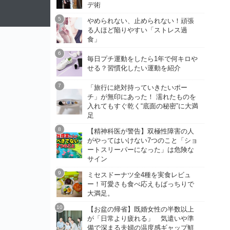
デ術
やめられない、止められない！頑張
る人ほど陥りやすい「ストレス過
食」
毎日プチ運動をしたら1年で何キロや
せる？習慣化したい運動を紹介
「旅行に絶対持っていきたいポー
チ」が無印にあった！ 濡れたものを
入れてもすぐ乾く“底面の秘密”に大満
足
【精神科医が警告】双極性障害の人
がやってはいけない7つのこと「ショ
ートスリーパーになった」は危険な
サイン
ミセスドーナツ全4種を実食レビュ
ー！可愛さも食べ応えもばっちりで
大満足。
【お盆の帰省】既婚女性の半数以上
が「日常より疲れる」 気遣いや準
備で深まる夫婦の温度感ギャップ鮮