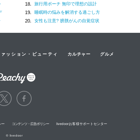
か
18.
旅行用ポーチ 無印で理想の設計
デ
19.
睡眠時の悩みを解消する過ごし方
ー
20.
女性も注意? 膀胱がんの自覚症状
ファッション・ビューティ
カルチャー
グルメ
シー
コンテンツ・広告ポリシー
livedoorお客様サポートセンター
© livedoor