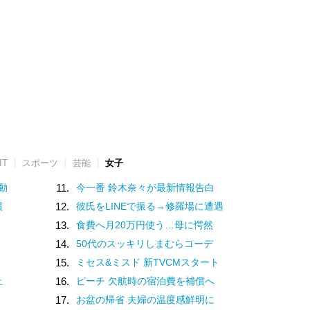
IT
スポーツ
芸能
女子
動
11.
今一番 鈴木奈々が最新情報告白
慣
12.
彼氏をLINEで振る→修羅場に遭遇
13.
食費へ月20万円使う…母に愕然
14.
50代のスッキリしまむらコーデ
15.
ミセス&ミスド 新TVCMスタート
止
16.
ピーチ 欠航時の宿泊費を補償へ
17.
お盆の帰省 夫婦の温度感鮮明に