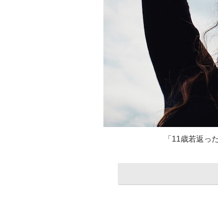
「11歳若返っ