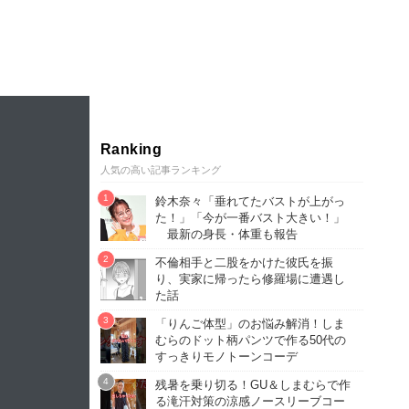
Ranking
人気の高い記事ランキング
鈴木奈々「垂れてたバストが上がっ
た！」「今が一番バスト大きい！」
最新の身長・体重も報告
不倫相手と二股をかけた彼氏を振
り、実家に帰ったら修羅場に遭遇し
た話
「りんご体型」のお悩み解消！しま
むらのドット柄パンツで作る50代の
すっきりモノトーンコーデ
残暑を乗り切る！GU＆しまむらで作
る滝汗対策の涼感ノースリーブコー