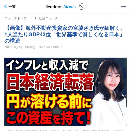
一覧
>
ニューストップ
IT 経済ニュース
【画像】海外不動産投資家の宮脇さき氏が紐解く、
1人当たりGDP43位「世界基準で貧しくなる日本」
の構造
2026年6月3日 19時0分
livedoor ECHOES