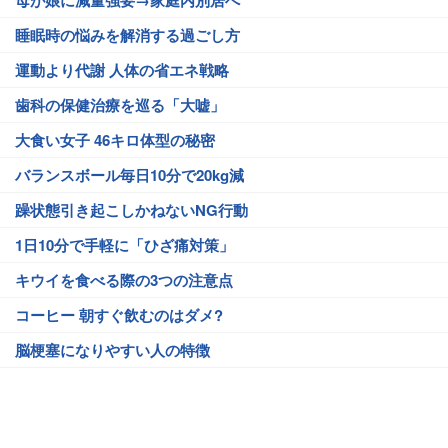
母が娘に減量強要→家庭内別居へ
睡眠時の悩みを解消する過ごし方
運動より代謝 人体の省エネ戦略
歯科の保健治療を巡る「大嘘」
大食い女子 46キロ体型の秘密
バランスボール毎日10分で20kg減
躁状態引き起こしかねないNG行動
1日10分で手軽に「ひざ痛対策」
キウイを食べる際の3つの注意点
コーヒー 朝すぐ飲むのはダメ?
脳梗塞になりやすい人の特徴