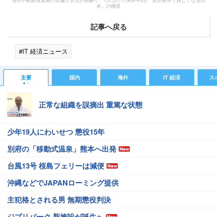
海外不動産投資家の宮脇さき氏が紐解く、1人当たりGDP43位「世界基準で貧しくなる日
本」の構造
記事へ戻る
#IT 経済ニュース
主要
国内
海外
IT 経済
ス
正常な組織を誤摘出 重篤な状態
少年19人にわいせつ 懲役15年
別府の「移動式温泉」熊本へ出発
台風13号 桜島フェリーは減便
沖縄などでJAPANローミング提供
主犯格とされる男 無期懲役判決
ジブリパーク 新施設が誕生へ