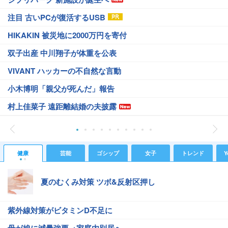
注目 古いPCが復活するUSB
HIKAKIN 被災地に2000万円を寄付
双子出産 中川翔子が体重を公表
VIVANT ハッカーの不自然な言動
小木博明「親父が死んだ」報告
村上佳菜子 遠距離結婚の夫披露
健康
芸能
ゴシップ
女子
トレンド
Y
夏のむくみ対策 ツボ&反射区押し
紫外線対策がビタミンD不足に