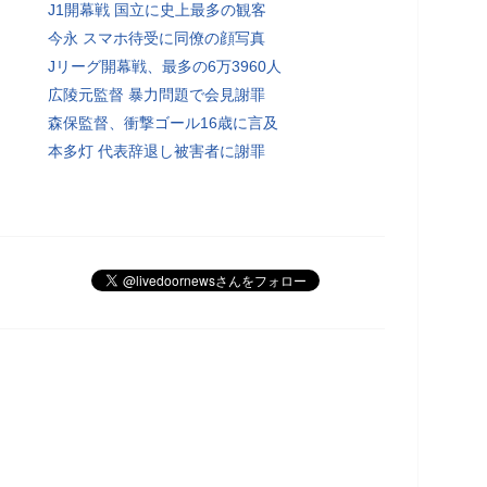
J1開幕戦 国立に史上最多の観客
今永 スマホ待受に同僚の顔写真
Jリーグ開幕戦、最多の6万3960人
広陵元監督 暴力問題で会見謝罪
森保監督、衝撃ゴール16歳に言及
本多灯 代表辞退し被害者に謝罪