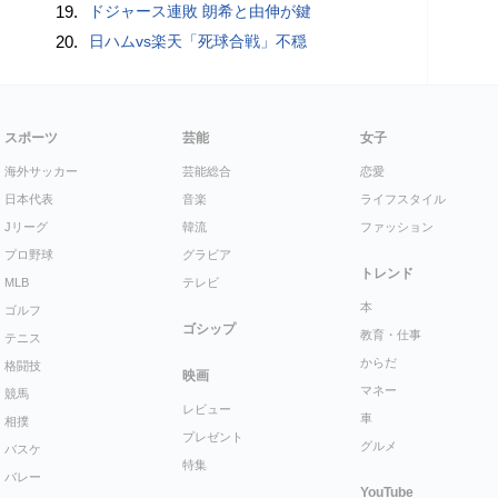
19.
ドジャース連敗 朗希と由伸が鍵
20.
日ハムvs楽天「死球合戦」不穏
スポーツ
芸能
女子
海外サッカー
芸能総合
恋愛
日本代表
音楽
ライフスタイル
Jリーグ
韓流
ファッション
プロ野球
グラビア
トレンド
MLB
テレビ
本
ゴルフ
ゴシップ
教育・仕事
テニス
からだ
格闘技
映画
マネー
競馬
レビュー
車
相撲
プレゼント
グルメ
バスケ
特集
バレー
YouTube