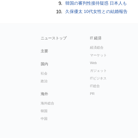
9.
韓国の審判性接待疑惑 日本人も
10.
久保優太 10代女性との結婚報告
ニューストップ
IT 経済
経済総合
主要
マーケット
Web
国内
ガジェット
社会
ITビジネス
政治
IT総合
海外
PR
海外総合
韓国
中国