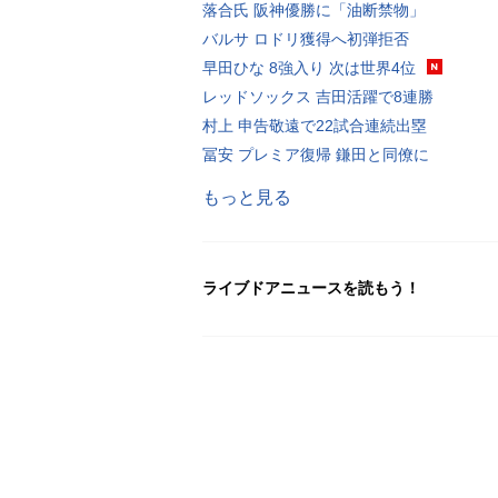
落合氏 阪神優勝に「油断禁物」
バルサ ロドリ獲得へ初弾拒否
早田ひな 8強入り 次は世界4位
レッドソックス 吉田活躍で8連勝
村上 申告敬遠で22試合連続出塁
冨安 プレミア復帰 鎌田と同僚に
もっと見る
ライブドアニュースを読もう！