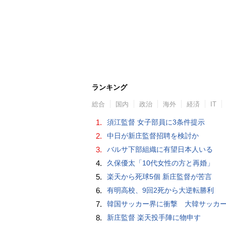
ランキング
総合
国内
政治
海外
経済
IT
1.
須江監督 女子部員に3条件提示
2.
中日が新庄監督招聘を検討か
3.
バルサ下部組織に有望日本人いる
4.
久保優太「10代女性の方と再婚」
5.
楽天から死球5個 新庄監督が苦言
6.
有明高校、9回2死から大逆転勝利
7.
韓国サッカー界に衝撃 大韓サッカー協会に外国人審判への“性的接待”疑惑 韓国メディア
8.
新庄監督 楽天投手陣に物申す