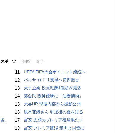
スポーツ
芸能
女子
11.
UEFA FIFA大会ボイコット継続へ
12.
バルサ ロドリ獲得へ初弾拒否
13.
大手企業 役員報酬1億超が最多
14.
落合氏 阪神優勝に「油断禁物」
15.
大谷HR 球場内部から撮影公開
16.
坂本花織さん 引退後の夏を語る
が報道
17.
冨安 念願のプレミア復帰果たす
18.
冨安 プレミア復帰 鎌田と同僚に