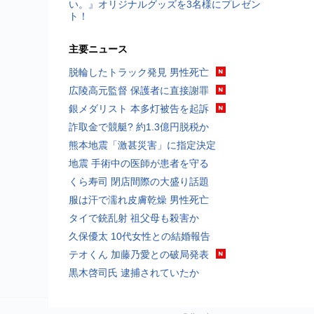
い。』オリジナルグッズを3名様にプレゼン
ト！
主要ニュース
脱輪したトラック発見 男性死亡
広陵高元監督 保護者に直接謝罪
銀メダリスト 本多灯被告を起訴
詐取金で競艇? 約1.3億円脱税か
熊本地震「激甚災害」に指定決定
地震 手術中の医師が患者を守る
くら寿司 閉店間際の大盛り話題
服は汗で濡れ皮膚乾燥 男性死亡
タイで銃乱射 祖父母も殺害か
久保優太 10代女性との結婚報告
テオくん 加藤乃愛との破局発表
黒木啓司氏 逮捕されていたか