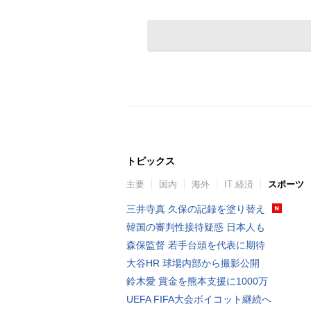
トピックス
主要
国内
海外
IT 経済
スポーツ
三井寺真 久保の記録を塗り替え
韓国の審判性接待疑惑 日本人も
森保監督 若手台頭を代表に期待
大谷HR 球場内部から撮影公開
鈴木愛 賞金を熊本支援に1000万
UEFA FIFA大会ボイコット継続へ