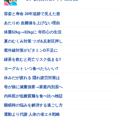
容姿と寿命 28年追跡で見えた差
あたりめ 血糖値を上げない理由
体重62kg→82kgに 寺田心の生活
夏のむくみ対策 ツボ&反射区押し
紫外線対策がビタミンD不足に
緑茶を飲むと死亡リスク低まる?
ヨーグルト いつ食べたらいい?
休みだが疲れる 隠れ疲労対策は
母が娘に減量強要→家庭内別居へ
内科医が低糖質麺を食べ比べ検証
睡眠時の悩みを解消する過ごし方
運動より代謝 人体の省エネ戦略