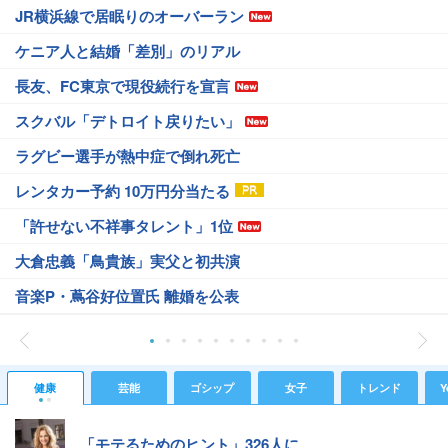
JR横浜線で居眠りのオーバーラン
ケニア人と結婚「差別」のリアル
長友、FC東京で現役続行を宣言
スクバル「デトロイト戻りたい」
ラグビー選手が熱中症で倒れ死亡
レンタカー予約 10万円分当たる
「許せない不祥事タレント」1位
大倉忠義「鳥貴族」実父と初共演
音楽P・蔦谷好位置氏 離婚を公表
健康
芸能
ゴシップ
女子
トレンド
Y
「モテるためのヒント」326人に