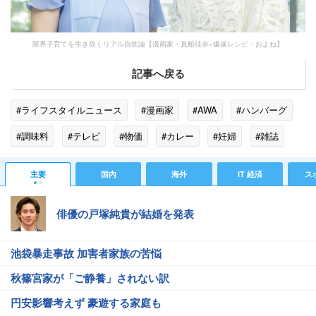
限界子育てを生き抜くリアル自炊論【漫画家・真船佳奈×爆速レシピ・およね】
記事へ戻る
#ライフスタイルニュース
#漫画家
#AWA
#ハンバーグ
#調味料
#テレビ
#物価
#カレー
#妊婦
#雑誌
#家事
#メディア
#結婚
#人生
#モチベーション
主要
国内
海外
IT 経済
ス
#中学生
俳優の戸塚純貴が結婚を発表
池袋暴走事故 加害者家族の苦悩
秋篠宮家が「ご静養」されない訳
円安影響考えず 豪遊する家庭も