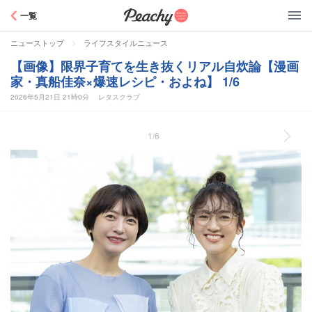
Peachy
一覧
>
ニューストップ
ライフスタイルニュース
【画像】限界子育てを生き抜くリアル自炊論【漫画
家・真船佳奈×爆速レシピ・およね】 1/6
2026年5月21日 21時0分
レタスクラブ
1/6