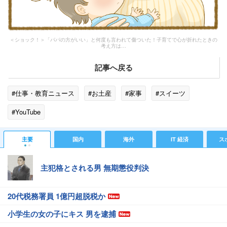
＜ショック！＞「パパの方がいい」と何度も言われて傷ついた！子育てで心が折れたときの
考え方は…
記事へ戻る
#仕事・教育ニュース
#お土産
#家事
#スイーツ
#YouTube
主要
国内
海外
IT 経済
ス
主犯格とされる男 無期懲役判決
20代税務署員 1億円超脱税か
小学生の女の子にキス 男を逮捕