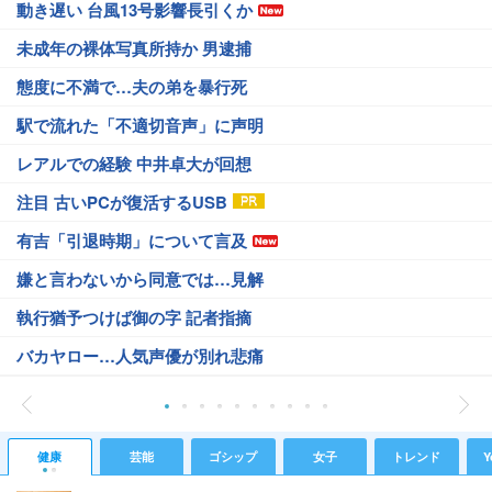
動き遅い 台風13号影響長引くか
未成年の裸体写真所持か 男逮捕
態度に不満で…夫の弟を暴行死
駅で流れた「不適切音声」に声明
レアルでの経験 中井卓大が回想
注目 古いPCが復活するUSB
有吉「引退時期」について言及
嫌と言わないから同意では…見解
執行猶予つけば御の字 記者指摘
バカヤロー…人気声優が別れ悲痛
健康
芸能
ゴシップ
女子
トレンド
Y