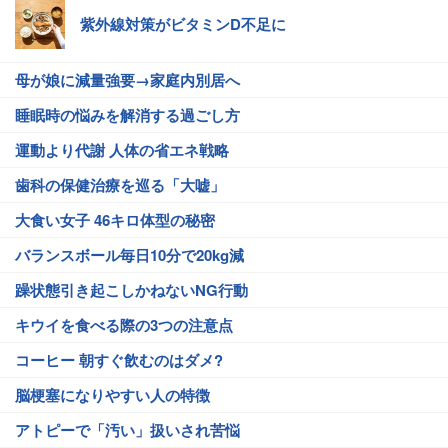
紫外線対策がビタミンD不足に
母が娘に減量強要→家庭内別居へ
睡眠時の悩みを解消する過ごし方
運動より代謝 人体の省エネ戦略
歯科の保健治療を巡る「大嘘」
大食い女子 46キロ体型の秘密
バランスボール毎日10分で20kg減
躁状態引き起こしかねないNG行動
キウイを食べる際の3つの注意点
コーヒー 朝すぐ飲むのはダメ?
脳梗塞になりやすい人の特徴
アトピーで「汚い」扱いされ苦悩