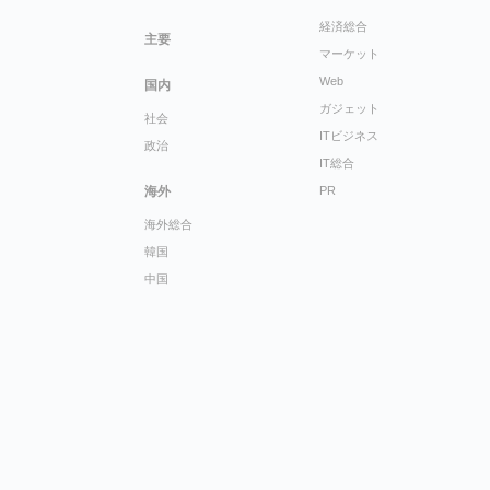
経済総合
主要
マーケット
Web
国内
ガジェット
社会
ITビジネス
政治
IT総合
海外
PR
海外総合
韓国
中国