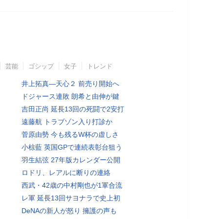
芸能
ゴシップ
女子
トレンド
井上拓真―天心２ 前売り開始へ
ドジャース連敗 朗希と由伸が鍵
吉田正尚 延長13回の死闘で2安打
遠藤航 トラブゾン入り打診か
菅原由勢 今も残るW杯の虚しさ
小椋藍 英国GPで連続表彰台狙う
羽生結弦 27年版カレンダー公開
ロドリ、レアルに断りの連絡
西武・42歳の中村剛也が1軍合流
レ軍 延長13回サヨナラで史上初
DeNAの新人が怒り 擁護の声も