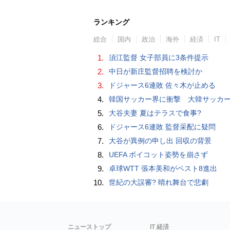
ランキング
総合
国内
政治
海外
経済
IT
1.
須江監督 女子部員に3条件提示
2.
中日が新庄監督招聘を検討か
3.
ドジャース6連敗 佐々木が止める
4.
韓国サッカー界に衝撃 大韓サッカー協会に外国人審判への“性的接待”疑惑 韓国メディア
5.
大谷夫妻 夏はテラスで食事?
6.
ドジャース6連敗 監督采配に疑問
7.
大谷が異例の申し出 回収の背景
8.
UEFA ボイコット姿勢を崩さず
9.
卓球WTT 張本美和がベスト8進出
10.
世紀の大誤審? 晴れ舞台で悲劇
ニューストップ
IT 経済