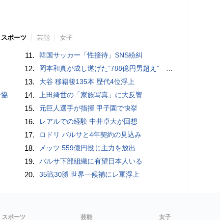
スポーツ
芸能
女子
11.
韓国サッカー「性接待」SNS紛糾
12.
岡本和真が成し遂げた“788億円男超え” いつのまにか「3位」…見据える球団記録更新
13.
大谷 移籍後135本 歴代4位浮上
が報道
14.
上田綺世の「家族写真」に大反響
15.
元巨人選手が指揮 甲子園で快挙
16.
レアルでの経験 中井卓大が回想
17.
ロドリ バルサと4年契約の見込み
18.
メッツ 559億円投じ主力を放出
19.
バルサ下部組織に有望日本人いる
20.
35戦30勝 世界一候補にレ軍浮上
スポーツ
芸能
女子