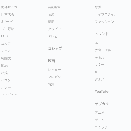
海外サッカー
芸能総合
恋愛
日本代表
音楽
ライフスタイル
Jリーグ
韓流
ファッション
プロ野球
グラビア
トレンド
MLB
テレビ
本
ゴルフ
ゴシップ
教育・仕事
テニス
からだ
格闘技
映画
マネー
競馬
レビュー
車
相撲
プレゼント
グルメ
バスケ
特集
バレー
YouTube
フィギュア
サブカル
アニメ
ゲーム
コミック