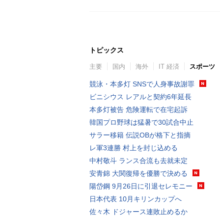
トピックス
主要
国内
海外
IT 経済
スポーツ
競泳・本多灯 SNSで人身事故謝罪
ビニシウス レアルと契約6年延長
本多灯被告 危険運転で在宅起訴
韓国プロ野球は猛暑で30試合中止
サラー移籍 伝説OBが格下と指摘
レ軍3連勝 村上を封じ込める
中村敬斗 ランス合流も去就未定
安青錦 大関復帰を優勝で決める
陽岱鋼 9月26日に引退セレモニー
日本代表 10月キリンカップへ
佐々木 ドジャース連敗止めるか