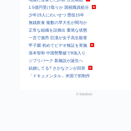
1.5億円受け取りか 国税職員処分
少年19人にわいせつ 懲役15年
無銭飲食 複数の早大生が関与か
正常な組織を誤摘出 重篤な状態
一言で激昂 巨漢が女子高生殺害
甲子園 初めてビデオ検証を実施
張本智和 中国勢撃破で8強入り
ジブリパーク 新施設が誕生へ
結婚してる? さかなクンが回答
「ドキュメンタル」米国で初制作
©
livedoor