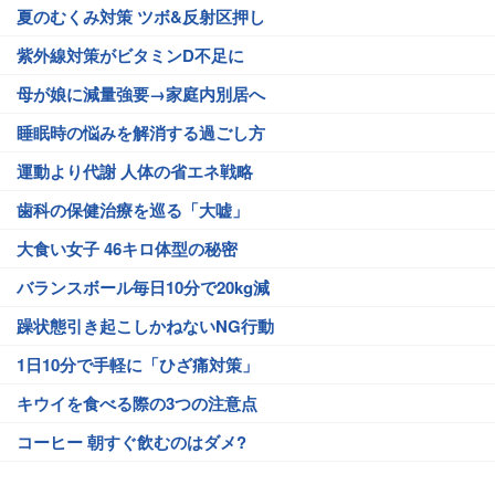
夏のむくみ対策 ツボ&反射区押し
紫外線対策がビタミンD不足に
母が娘に減量強要→家庭内別居へ
睡眠時の悩みを解消する過ごし方
運動より代謝 人体の省エネ戦略
歯科の保健治療を巡る「大嘘」
大食い女子 46キロ体型の秘密
バランスボール毎日10分で20kg減
躁状態引き起こしかねないNG行動
1日10分で手軽に「ひざ痛対策」
キウイを食べる際の3つの注意点
コーヒー 朝すぐ飲むのはダメ?