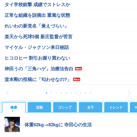
タイ学校銃撃 成績でストレスか
正常な組織を誤摘出 重篤な状態
れいわの新党名「覚えづらい」
楽天から死球5個 新庄監督が苦言
マイケル・ジャクソン来日秘話
ヒコロヒー 割引お握り買わない
神田うの「三角ハゲ」治療法告白
堂本剛の投稿に「匂わせなの?」
健康
芸能
ゴシップ
女子
トレンド
Y
体重62kg→82kgに 寺田心の生活