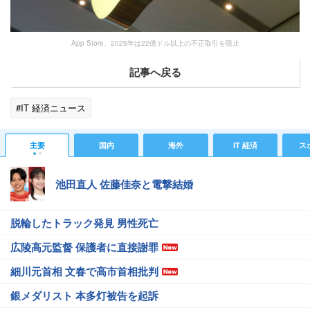
App Store、2025年は22億ドル以上の不正取引を阻止
記事へ戻る
#IT 経済ニュース
主要
国内
海外
IT 経済
ス
池田直人 佐藤佳奈と電撃結婚
脱輪したトラック発見 男性死亡
広陵高元監督 保護者に直接謝罪
細川元首相 文春で高市首相批判
銀メダリスト 本多灯被告を起訴