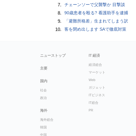
7.
チェーンソーで父襲撃か 目撃談
8.
90歳患者を殴る? 看護助手を逮捕
9.
「避難所格差」生まれてしまう訳
10.
客を閉め出します SAで徹底対策
ニューストップ
IT 経済
経済総合
主要
マーケット
Web
国内
ガジェット
社会
ITビジネス
政治
IT総合
海外
PR
海外総合
韓国
中国