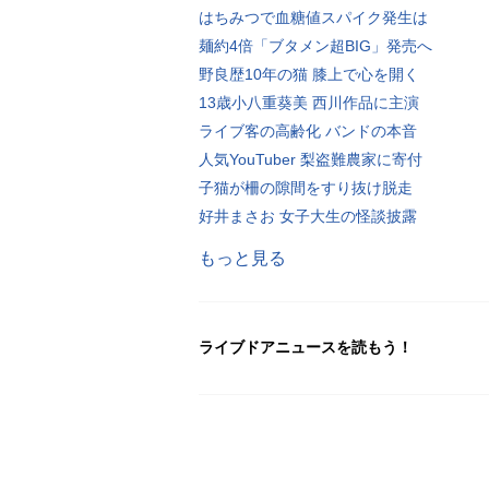
はちみつで血糖値スパイク発生は
麺約4倍「ブタメン超BIG」発売へ
野良歴10年の猫 膝上で心を開く
13歳小八重葵美 西川作品に主演
ライブ客の高齢化 バンドの本音
人気YouTuber 梨盗難農家に寄付
子猫が柵の隙間をすり抜け脱走
好井まさお 女子大生の怪談披露
もっと見る
ライブドアニュースを読もう！