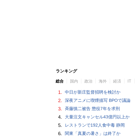
ランキング
総合
国内
政治
海外
経済
IT
1.
中日が新庄監督招聘を検討か
2.
深夜アニメに喫煙描写 BPOで議論
3.
斉藤慎二被告 懲役7年を求刑
4.
大量注文キャンセル43億円以上か
5.
レストランで192人食中毒 静岡
6.
関東「真夏の暑さ」は終了か