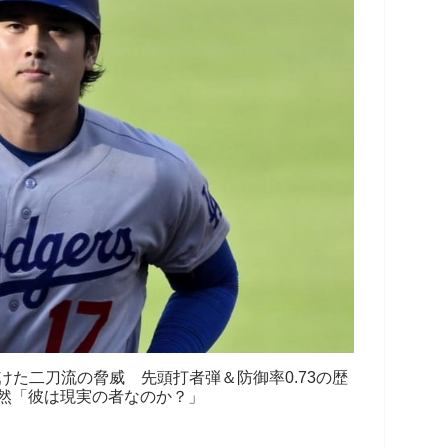
た二刀流の脅威 先頭打者弾＆防御率0.73の歴
然「彼は現実の者なのか？」