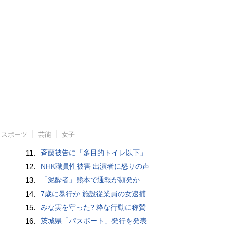
スポーツ
芸能
女子
11.
斉藤被告に「多目的トイレ以下」
12.
NHK職員性被害 出演者に怒りの声
13.
「泥酔者」熊本で通報が頻発か
14.
7歳に暴行か 施設従業員の女逮捕
15.
みな実を守った? 粋な行動に称賛
16.
茨城県「パスポート」発行を発表