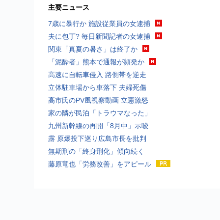
主要ニュース
7歳に暴行か 施設従業員の女逮捕
夫に包丁? 毎日新聞記者の女逮捕
関東「真夏の暑さ」は終了か
「泥酔者」熊本で通報が頻発か
高速に自転車侵入 路側帯を逆走
立体駐車場から車落下 夫婦死傷
高市氏のPV風視察動画 立憲激怒
家の隣が民泊「トラウマなった」
九州新幹線の再開「8月中」示唆
露 原爆投下巡り広島市長を批判
無期刑の「終身刑化」傾向続く
藤原竜也「労務改善」をアピール