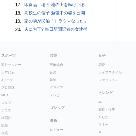
17.
印食品工場 生地の上を転げ回る
18.
高校生の信子 勉強中の姿を公開
19.
家の隣が民泊「トラウマなった」
20.
夫に包丁? 毎日新聞記者の女逮捕
スポーツ
芸能
女子
海外サッカー
芸能総合
恋愛
日本代表
音楽
ライフスタイル
Jリーグ
韓流
ファッション
プロ野球
グラビア
トレンド
MLB
テレビ
本
ゴルフ
ゴシップ
教育・仕事
テニス
からだ
格闘技
映画
マネー
競馬
レビュー
車
相撲