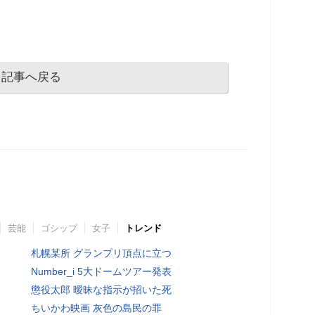
記事へ戻る
芸能
ゴシップ
女子
トレンド
札幌某所 グランプリ頂点に立つ
Number_i 5大ドームツアー発表
懲役太郎 曖昧な指示が招いた死
ちいかわ映画 灰色の島民の罪