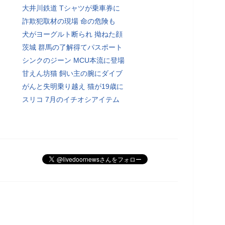
大井川鉄道 Tシャツが乗車券に
詐欺犯取材の現場 命の危険も
犬がヨーグルト断られ 拗ねた顔
茨城 群馬の了解得てパスポート
シンクのジーン MCU本流に登場
甘えん坊猫 飼い主の腕にダイブ
がんと失明乗り越え 猫が19歳に
スリコ 7月のイチオシアイテム