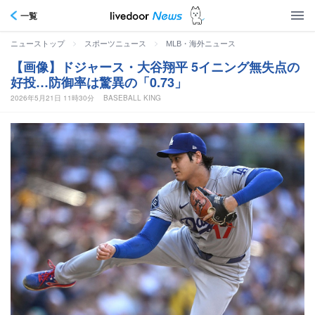
一覧
>
>
ニューストップ
スポーツニュース
MLB・海外ニュース
【画像】ドジャース・大谷翔平 5イニング無失点の
好投…防御率は驚異の「0.73」
2026年5月21日 11時30分
BASEBALL KING