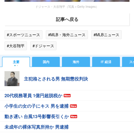
ドジャース・大谷翔平（写真＝Getty Images）
記事へ戻る
#スポーツニュース
#MLB・海外ニュース
#MLBニュース
#大谷翔平
#ドジャース
主要
国内
海外
IT 経済
ス
主犯格とされる男 無期懲役判決
20代税務署員 1億円超脱税か
小学生の女の子にキス 男を逮捕
動き遅い 台風13号影響長引くか
未成年の裸体写真所持か 男逮捕