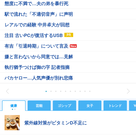
態度に不満で…夫の弟を暴行死
駅で流れた「不適切音声」に声明
レアルでの経験 中井卓大が回想
注目 古いPCが復活するUSB
有吉「引退時期」について言及
嫌と言わないから同意では…見解
執行猶予つけば御の字 記者指摘
バカヤロー…人気声優が別れ悲痛
健康
芸能
ゴシップ
女子
トレンド
Y
紫外線対策がビタミンD不足に