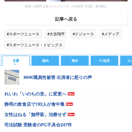
初回に本塁打を放ったドジャース・大谷翔平【写真：黒澤崇】
記事へ戻る
#スポーツニュース
#大谷翔平
#ドジャース
#メディア
#スポーツニュース・トピックス
主要
国内
海外
IT 経済
ス
NHK職員性被害 出演者に怒りの声
れいわ「いのちの党」に変更へ
静岡の飲食店で192人が食中毒
女性はねる「無呼吸」治療せず
司法試験 受験者のPC不具合247件