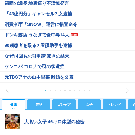
福岡の議長 地震巡り不謹慎発言
「43億円分」キャンセル? 女逮捕
消費者庁「SNOW」運営に措置命令
ドンキ露店 うなぎで食中毒14人
90歳患者を殴る? 看護助手を逮捕
なぜ14回も忌引申請 驚きの結末
ケンコバ コロナで謎の後遺症
元TBSアナの山本里菜 離婚を公表
健康
芸能
ゴシップ
女子
トレンド
Y
大食い女子 46キロ体型の秘密