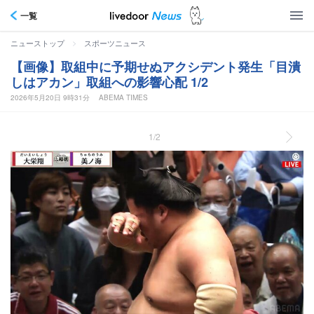
一覧
>
ニューストップ
スポーツニュース
【画像】取組中に予期せぬアクシデント発生「目潰
しはアカン」取組への影響心配 1/2
2026年5月20日 9時31分
ABEMA TIMES
1/2