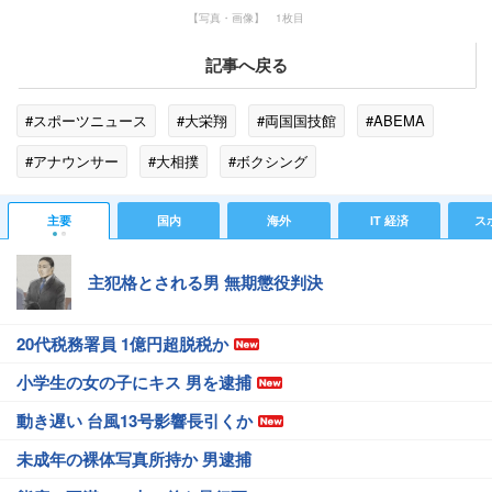
【写真・画像】 1枚目
記事へ戻る
#スポーツニュース
#大栄翔
#両国国技館
#ABEMA
#アナウンサー
#大相撲
#ボクシング
主要
国内
海外
IT 経済
ス
主犯格とされる男 無期懲役判決
20代税務署員 1億円超脱税か
小学生の女の子にキス 男を逮捕
動き遅い 台風13号影響長引くか
未成年の裸体写真所持か 男逮捕