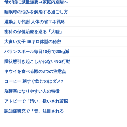
母が娘に減量強要→家庭内別居へ
睡眠時の悩みを解消する過ごし方
運動より代謝 人体の省エネ戦略
歯科の保健治療を巡る「大嘘」
大食い女子 46キロ体型の秘密
バランスボール毎日10分で20kg減
躁状態引き起こしかねないNG行動
キウイを食べる際の3つの注意点
コーヒー 朝すぐ飲むのはダメ?
脳梗塞になりやすい人の特徴
アトピーで「汚い」扱いされ苦悩
認知症研究で「音」注目される