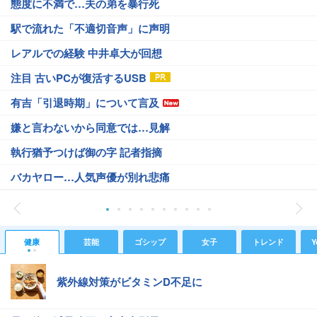
態度に不満で…夫の弟を暴行死
駅で流れた「不適切音声」に声明
レアルでの経験 中井卓大が回想
注目 古いPCが復活するUSB
有吉「引退時期」について言及
嫌と言わないから同意では…見解
執行猶予つけば御の字 記者指摘
バカヤロー…人気声優が別れ悲痛
健康
芸能
ゴシップ
女子
トレンド
Y
紫外線対策がビタミンD不足に