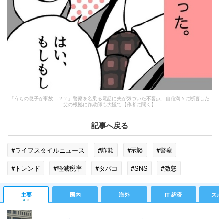
「うちの息子が事故…？？」警察を名乗る電話に夫が気づいた不審点、自信満々に断言した
父の根拠に詐欺師も大慌て【作者に聞く】
記事へ戻る
#ライフスタイルニュース
#詐欺
#示談
#警察
#トレンド
#軽減税率
#タバコ
#SNS
#激怒
主要
国内
海外
IT 経済
ス