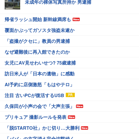
未成年の裸体写真所持か 男逮捕
帰省ラッシュ開始 新幹線満席も
覆面かぶってガソスタ強盗未遂か
「盗撮がクセに」教員の男逮捕
なぜ避難後に再入館できたのか
女児にAV見せわいせつ? 75歳逮捕
訪日米人が「日本の遺物」に感動
AI予約に店側激怒「もはやテロ」
注目 古いPCが復活するUSB
久保田が小声の会で「大声主張」
プリキュア 撮影ルールを発表
「脱STARTO社」かじ切り…大勝利
「パパ」の文字消え完全沈黙続く