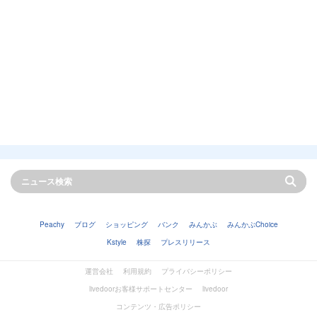
Peachy
ブログ
ショッピング
バンク
みんかぶ
みんかぶChoice
Kstyle
株探
プレスリリース
運営会社
利用規約
プライバシーポリシー
livedoorお客様サポートセンター
livedoor
コンテンツ・広告ポリシー