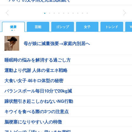
健康
芸能
ゴシップ
女子
トレンド
Y
母が娘に減量強要→家庭内別居へ
睡眠時の悩みを解消する過ごし方
運動より代謝 人体の省エネ戦略
大食い女子 46キロ体型の秘密
バランスボール毎日10分で20kg減
躁状態引き起こしかねないNG行動
キウイを食べる際の3つの注意点
脳梗塞になりやすい人の特徴