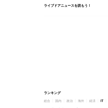
ライブドアニュースを読もう！
ランキング
総合
国内
政治
海外
経済
IT