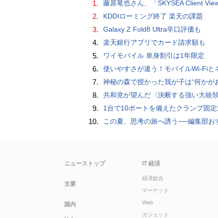
1.
藤原竜也さん、「SKYSEA Client View」新CMで「AI労務改善」をアピール 働き方をAIが分析したら「すぐに休んで」と
2.
KDDIローミング終了 楽天の課題
3.
Galaxy Z Fold8 Ultra辛口評価も
4.
楽天銀行アプリでカード請求額も
5.
ワイモバイル 単身割引は1年限定
6.
使いやすさが違う！モバイルWi-FiとネットHDD【PC-DIY 
7.
神秘の森で授かった我が子は“何かがおかしい”『ナイトボーン -夜哭-』本編映像解禁 母の絶叫顔うちわが全国の劇場に［
8.
共和党が望んだ〈決断する強い大統領〉が統治するアメリカの到来──「アメリカン・ドッペルゲンガー」by 池田純
9.
1台で10ポートを備えたクランプ固定式電源タップ「Anker Nano Power Strip (10-in-1, 70W, クランプ式)」
10.
この夏、思考の旅へ誘う──編集部おすすめの7冊：WIRED BOOK G
ニューストップ
IT 経済
経済総合
主要
マーケット
Web
国内
ガジェット