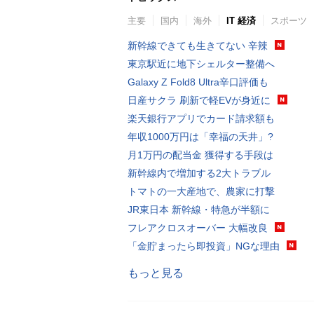
主要
国内
海外
IT 経済
スポーツ
新幹線できても生きてない 辛辣
東京駅近に地下シェルター整備へ
Galaxy Z Fold8 Ultra辛口評価も
日産サクラ 刷新で軽EVが身近に
楽天銀行アプリでカード請求額も
年収1000万円は「幸福の天井」?
月1万円の配当金 獲得する手段は
新幹線内で増加する2大トラブル
トマトの一大産地で、農家に打撃
JR東日本 新幹線・特急が半額に
フレアクロスオーバー 大幅改良
「金貯まったら即投資」NGな理由
もっと見る