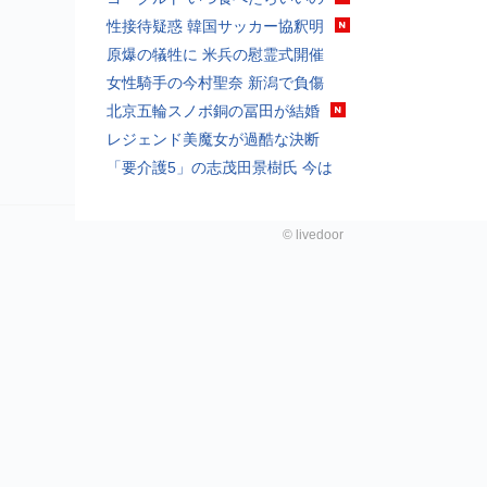
性接待疑惑 韓国サッカー協釈明
原爆の犠牲に 米兵の慰霊式開催
女性騎手の今村聖奈 新潟で負傷
北京五輪スノボ銅の冨田が結婚
レジェンド美魔女が過酷な決断
「要介護5」の志茂田景樹氏 今は
©
livedoor