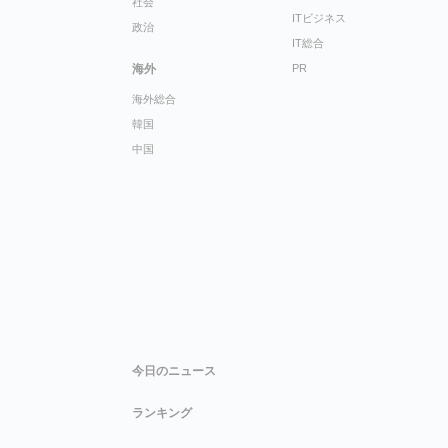
社会
ITビジネス
政治
IT総合
海外
PR
海外総合
韓国
中国
今日のニュース
ランキング