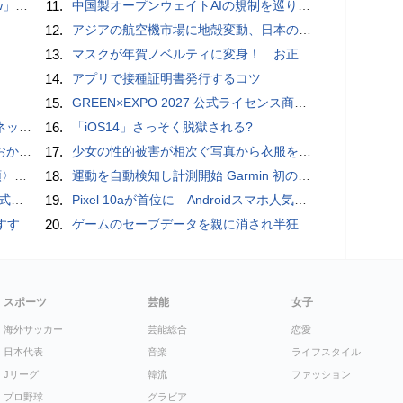
言われる？
11.
中国製オープンウェイトAIの規制を巡り、シリコンバレーで意見が二分
12.
アジアの航空機市場に地殻変動、日本のサプライヤーに影響も
13.
マスクが年賀ノベルティに変身！ お正月特別パッケージの注文受付開始
14.
アプリで接種証明書発行するコツ
15.
GREEN×EXPO 2027 公式ライセンス商品！初の「トゥンクトゥンク」公式LINEスタンプ、販売開始
秋の陣】
16.
「iOS14」さっそく脱獄される?
ホラー通信］
17.
少女の性的被害が相次ぐ写真から衣服を剥ぎ取るAIポルノアプリ「ClothOff」の背後にいる人物とは？
一#14
18.
運動を自動検知し計測開始 Garmin 初のスマートバンドを発売 10日間のロングバッテリーで手間いらず
レビュー
19.
Pixel 10aが首位に Androidスマホ人気ランキングTOP10 2026/8/8
UIDE
20.
ゲームのセーブデータを親に消され半狂乱になった少年
スポーツ
芸能
女子
海外サッカー
芸能総合
恋愛
日本代表
音楽
ライフスタイル
Jリーグ
韓流
ファッション
プロ野球
グラビア