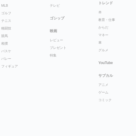
トレンド
MLB
テレビ
本
ゴルフ
ゴシップ
教育・仕事
テニス
からだ
格闘技
映画
マネー
競馬
レビュー
車
相撲
プレゼント
グルメ
バスケ
特集
バレー
YouTube
フィギュア
サブカル
アニメ
ゲーム
コミック