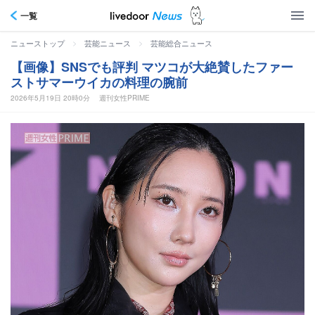
一覧
>
>
ニューストップ
芸能ニュース
芸能総合ニュース
【画像】SNSでも評判 マツコが大絶賛したファー
ストサマーウイカの料理の腕前
2026年5月19日 20時0分
週刊女性PRIME