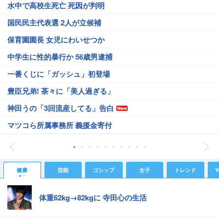
水中で高校生死亡 死因が判明
国民民主代表選 2人が立候補
保育園園長 女児にわいせつか
中学生に性的暴行か 56歳男逮捕
一番くじに「ガッシュ」初登場
豊臣兄弟! 茶々に「美人過ぎる」
神田うの「3回流産してる」告白
マツコら所属事務所 義援金寄付
健康
芸能
ゴシップ
女子
トレンド
Y
体重62kg→82kgに 寺田心の生活