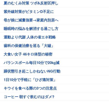
夏のむくみ対策 ツボ&反射区押し
紫外線対策がビタミンD不足に
母が娘に減量強要→家庭内別居へ
睡眠時の悩みを解消する過ごし方
運動より代謝 人体の省エネ戦略
歯科の保健治療を巡る「大嘘」
大食い女子 46キロ体型の秘密
バランスボール毎日10分で20kg減
躁状態引き起こしかねないNG行動
1日10分で手軽に「ひざ痛対策」
キウイを食べる際の3つの注意点
コーヒー 朝すぐ飲むのはダメ?