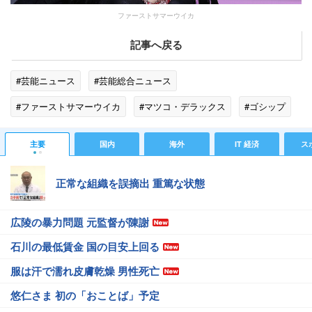
ファーストサマーウイカ
記事へ戻る
#芸能ニュース
#芸能総合ニュース
#ファーストサマーウイカ
#マツコ・デラックス
#ゴシップ
#エンタメ・芸能ニュース
主要
国内
海外
IT 経済
ス
正常な組織を誤摘出 重篤な状態
広陵の暴力問題 元監督が陳謝
石川の最低賃金 国の目安上回る
服は汗で濡れ皮膚乾燥 男性死亡
悠仁さま 初の「おことば」予定