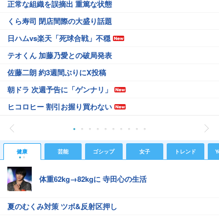
正常な組織を誤摘出 重篤な状態
くら寿司 閉店間際の大盛り話題
日ハムvs楽天「死球合戦」不穏
テオくん 加藤乃愛との破局発表
佐藤二朗 約3週間ぶりにX投稿
朝ドラ 次週予告に「ゲンナリ」
ヒコロヒー 割引お握り買わない
健康
芸能
ゴシップ
女子
トレンド
Y
体重62kg→82kgに 寺田心の生活
夏のむくみ対策 ツボ&反射区押し