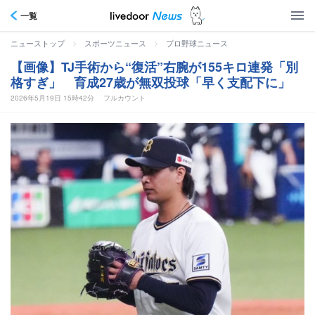
一覧
>
>
ニューストップ
スポーツニュース
プロ野球ニュース
【画像】TJ手術から“復活”右腕が155キロ連発「別
格すぎ」 育成27歳が無双投球「早く支配下に」
2026年5月19日 15時42分
フルカウント