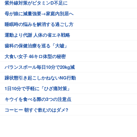
紫外線対策がビタミンD不足に
母が娘に減量強要→家庭内別居へ
睡眠時の悩みを解消する過ごし方
運動より代謝 人体の省エネ戦略
歯科の保健治療を巡る「大嘘」
大食い女子 46キロ体型の秘密
バランスボール毎日10分で20kg減
躁状態引き起こしかねないNG行動
1日10分で手軽に「ひざ痛対策」
キウイを食べる際の3つの注意点
コーヒー 朝すぐ飲むのはダメ?