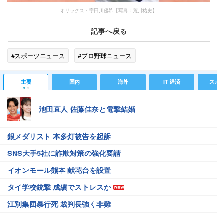
オリックス・宇田川優希【写真：荒川祐史】
記事へ戻る
#スポーツニュース
#プロ野球ニュース
主要
国内
海外
IT 経済
ス
池田直人 佐藤佳奈と電撃結婚
銀メダリスト 本多灯被告を起訴
SNS大手5社に詐欺対策の強化要請
イオンモール熊本 献花台を設置
タイ学校銃撃 成績でストレスか
江別集団暴行死 裁判長強く非難