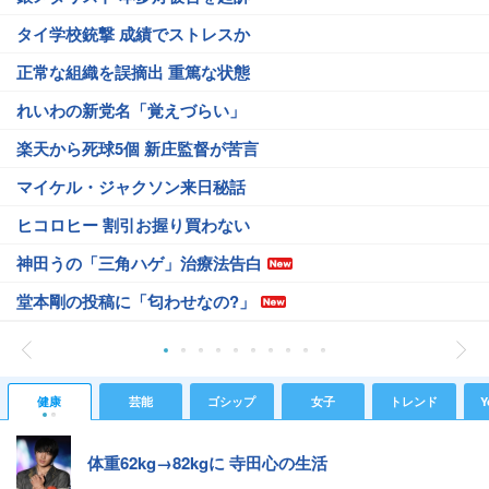
タイ学校銃撃 成績でストレスか
正常な組織を誤摘出 重篤な状態
れいわの新党名「覚えづらい」
楽天から死球5個 新庄監督が苦言
マイケル・ジャクソン来日秘話
ヒコロヒー 割引お握り買わない
神田うの「三角ハゲ」治療法告白
堂本剛の投稿に「匂わせなの?」
健康
芸能
ゴシップ
女子
トレンド
Y
体重62kg→82kgに 寺田心の生活