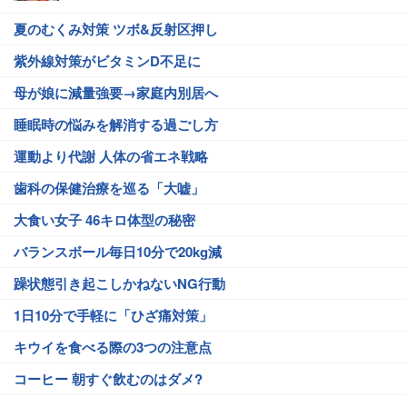
夏のむくみ対策 ツボ&反射区押し
紫外線対策がビタミンD不足に
母が娘に減量強要→家庭内別居へ
睡眠時の悩みを解消する過ごし方
運動より代謝 人体の省エネ戦略
歯科の保健治療を巡る「大嘘」
大食い女子 46キロ体型の秘密
バランスボール毎日10分で20kg減
躁状態引き起こしかねないNG行動
1日10分で手軽に「ひざ痛対策」
キウイを食べる際の3つの注意点
コーヒー 朝すぐ飲むのはダメ?