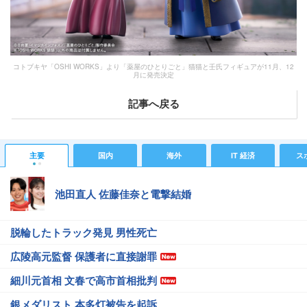
コトブキヤ「OSHI WORKS」より「薬屋のひとりごと」猫猫と壬氏フィギュアが11月、12
月に発売決定
記事へ戻る
主要
国内
海外
IT 経済
ス
池田直人 佐藤佳奈と電撃結婚
脱輪したトラック発見 男性死亡
広陵高元監督 保護者に直接謝罪
細川元首相 文春で高市首相批判
銀メダリスト 本多灯被告を起訴