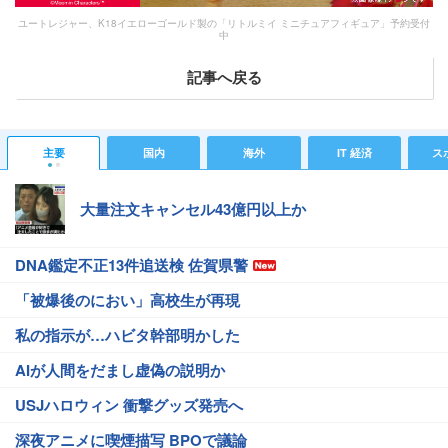
ユートレジャー、K18イエローゴールド製の「リトルミイ ミニチュアフィギュア」予約受付
中
記事へ戻る
主要
国内
海外
IT 経済
ス
大量注文キャンセル43億円以上か
DNA鑑定不正13件追送検 佐賀県警
「被爆後のにおい」高校生が再現
私の指示が…ハビタ幹部明かした
AIが人間をだまし虚偽の説明か
USJハロウィン 衝撃グッズ発売へ
深夜アニメに喫煙描写 BPOで議論