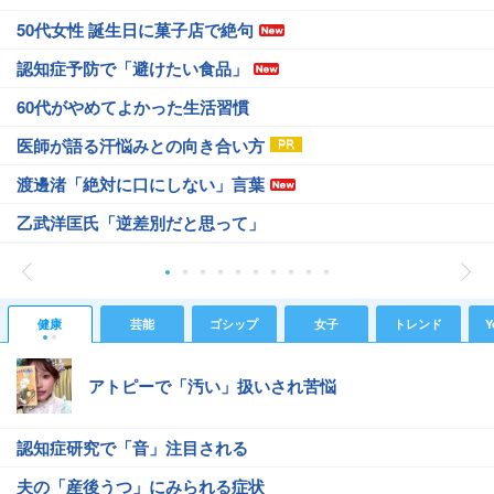
50代女性 誕生日に菓子店で絶句
認知症予防で「避けたい食品」
60代がやめてよかった生活習慣
医師が語る汗悩みとの向き合い方
渡邊渚「絶対に口にしない」言葉
乙武洋匡氏「逆差別だと思って」
健康
芸能
ゴシップ
女子
トレンド
Y
アトピーで「汚い」扱いされ苦悩
認知症研究で「音」注目される
夫の「産後うつ」にみられる症状