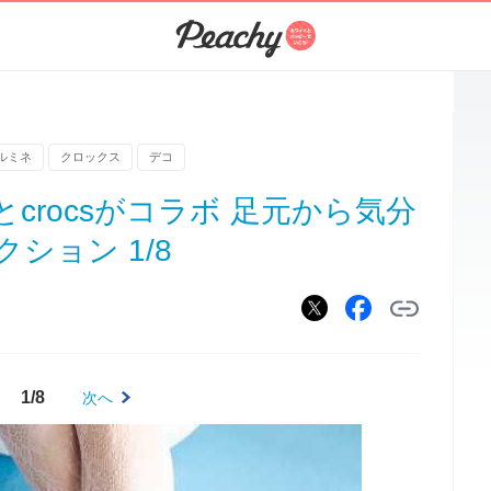
ルミネ
クロックス
デコ
とcrocsがコラボ 足元から気分
ション 1/8
1/8
次へ