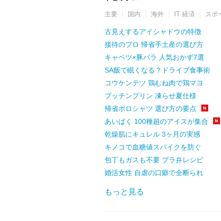
主要
国内
海外
IT 経済
スポ
古見えするアイシャドウの特徴
接待のプロ 帰省手土産の選び方
キャベツ×豚バラ 人気おかず7選
SA飯で眠くなる？ドライブ食事術
コウケンテツ 鶏むね肉で鶏マヨ
プッチンプリン 凍らせ夏仕様
帰省ポロシャツ 選び方の要点
あいぱく 100種超のアイスが集合
乾燥肌にキュレル 3ヶ月の実感
キノコで血糖値スパイクを防ぐ
包丁もガスも不要 プラ弁レシピ
婚活女性 自虐の口癖で全断られ
もっと見る