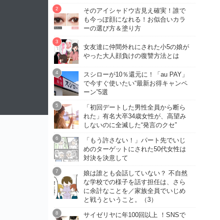
そのアイシャドウ古見え確実！誰で
も今っぽ顔になれる！お似合いカラ
ーの選び方＆塗り方
女友達に仲間外れにされた小5の娘が
やった大人顔負けの復讐方法とは
スシローが10％還元に！「au PAY」
で今すぐ使いたい“最新お得キャンペ
ーン”5選
「初回デートした男性全員から断ら
れた」有名大卒34歳女性が、高望み
しないのに全滅した“発言のクセ”
「もう許さない！」パート先でいじ
めのターゲットにされた50代女性は
対決を決意して
娘は誰とも会話していない？ 不自然
な学校での様子を話す担任は、さら
に余計なことを／家族全員でいじめ
と戦うということ。（3）
サイゼリヤに年100回以上 ！SNSで