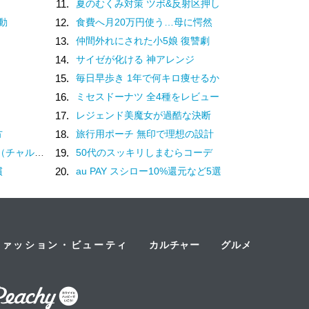
11.
夏のむくみ対策 ツボ&反射区押し
動
12.
食費へ月20万円使う…母に愕然
13.
仲間外れにされた小5娘 復讐劇
14.
サイゼが化ける 神アレンジ
15.
毎日早歩き 1年で何キロ痩せるか
16.
ミセスドーナツ 全4種をレビュー
17.
レジェンド美魔女が過酷な決断
方
18.
旅行用ポーチ 無印で理想の設計
？褒め言葉です♡
19.
50代のスッキリしまむらコーデ
慣
20.
au PAY スシロー10%還元など5選
ファッション・ビューティ
カルチャー
グルメ