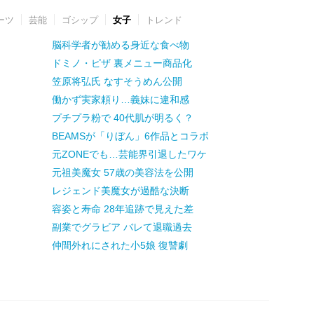
ーツ
芸能
ゴシップ
女子
トレンド
脳科学者が勧める身近な食べ物
ドミノ・ピザ 裏メニュー商品化
笠原将弘氏 なすそうめん公開
働かず実家頼り…義妹に違和感
プチプラ粉で 40代肌が明るく？
BEAMSが「りぼん」6作品とコラボ
元ZONEでも…芸能界引退したワケ
元祖美魔女 57歳の美容法を公開
レジェンド美魔女が過酷な決断
容姿と寿命 28年追跡で見えた差
副業でグラビア バレて退職過去
仲間外れにされた小5娘 復讐劇