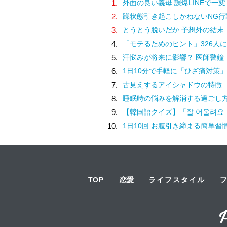
1.
外面の良い義母 誤爆LINEで一変
2.
躁状態引き起こしかねないNG行
3.
とうとう脱いだか 予想外の結末
4.
「モテるためのヒント」326人に
5.
汗悩みが将来に影響？ 医師警鐘
6.
1日10分で手軽に「ひざ痛対策」
7.
古見えするアイシャドウの特徴
8.
睡眠時の悩みを解消する過ごし
9.
【韓国語クイズ】「잘 어울려요（チャル オウルリョヨ）」の意味は
10.
1日10回 お腹引き締まる簡単習
TOP
恋愛
ライフスタイル