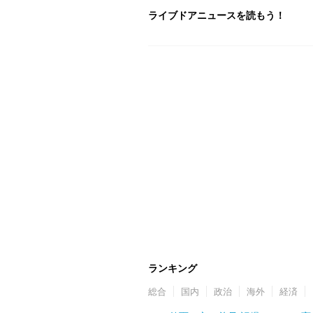
ライブドアニュースを読もう！
ランキング
総合
国内
政治
海外
経済