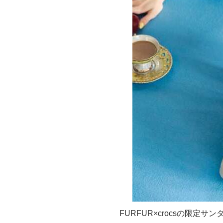
FURFUR×crocsの限