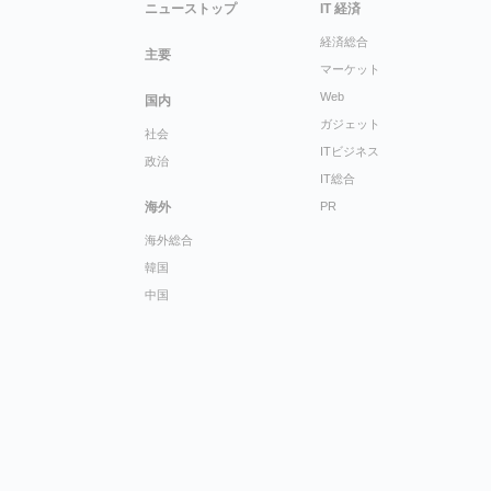
ニューストップ
IT 経済
経済総合
主要
マーケット
Web
国内
ガジェット
社会
ITビジネス
政治
IT総合
海外
PR
海外総合
韓国
中国