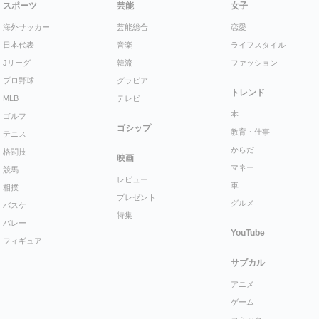
スポーツ
芸能
女子
海外サッカー
芸能総合
恋愛
日本代表
音楽
ライフスタイル
Jリーグ
韓流
ファッション
プロ野球
グラビア
トレンド
MLB
テレビ
本
ゴルフ
ゴシップ
教育・仕事
テニス
からだ
格闘技
映画
マネー
競馬
レビュー
車
相撲
プレゼント
グルメ
バスケ
特集
バレー
YouTube
フィギュア
サブカル
アニメ
ゲーム