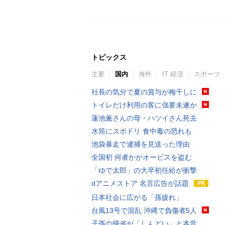
トピックス
主要
国内
海外
IT 経済
スポーツ
社長の気分で夏の賞与が梅干しに
トイレだけ利用の客に強要未遂か
蓮池薫さんの母・ハツイさん死去
水筒にスポドリ 食中毒の恐れも
池袋暴走で逮捕を見送った理由
全国初 何者かがオービスを盗む
「ゆで太郎」の大卒初任給が衝撃
dアニメストア 名言広告が話題
日本社会に広がる「孫疲れ」
台風13号で混乱 沖縄で負傷者5人
子孫の帰省が「しんどい」と本音