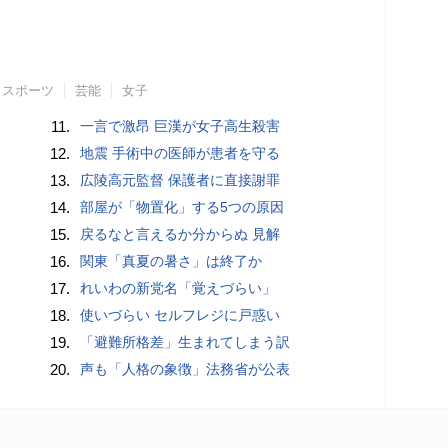
スポーツ
芸能
女子
11.
一言で激昂 巨漢が女子高生殺害
12.
地震 手術中の医師が患者を守る
13.
広陵高元監督 保護者に直接謝罪
14.
部屋が「物置化」する5つの原因
15.
戻るなと言えるか分からぬ 見解
16.
関東「真夏の暑さ」は終了か
17.
れいわの新党名「覚えづらい」
18.
使いづらい セルフレジに戸惑い
19.
「避難所格差」生まれてしまう訳
20.
声も「人格の象徴」法務省が公表