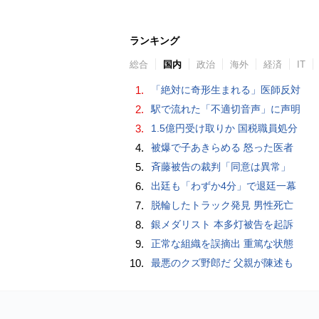
ランキング
総合
国内
政治
海外
経済
IT
1.
「絶対に奇形生まれる」医師反対
2.
駅で流れた「不適切音声」に声明
3.
1.5億円受け取りか 国税職員処分
4.
被爆で子あきらめる 怒った医者
5.
斉藤被告の裁判「同意は異常」
6.
出廷も「わずか4分」で退廷一幕
7.
脱輪したトラック発見 男性死亡
8.
銀メダリスト 本多灯被告を起訴
9.
正常な組織を誤摘出 重篤な状態
10.
最悪のクズ野郎だ 父親が陳述も