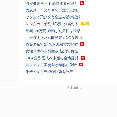
円安影響考えず 豪遊する家庭も
大阪メトロの列車で「煙が充満」
ウソまで飛び交う密室会議の記録
レンタカー予約 10万円分当たる
総額120万円 豊胸した男性を直撃
「金貯まったら即投資」NGな理由
原爆の犠牲に 米兵の慰霊式開催
女性騎手の今村聖奈 新潟で負傷
FIFA会長 愛人へ多額の金銭疑惑
レジェンド美魔女が過酷な決断
俳優の及川光博が結婚を発表
©
livedoor