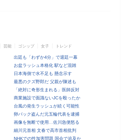
芸能
ゴシップ
女子
トレンド
出廷も「わずか4分」で退廷一幕
お盆ラッシュ本格化 駅など混雑
日本海側で水不足も 懸念示す
最悪のクズ野郎だ 父親が陳述も
「絶対に奇形生まれる」医師反対
商業施設で面識ないJCを殴ったか
台風の発生ラッシュが続く可能性
卵パック盗んだ元五輪代表を逮捕
画像を無断で使用…佐川急便怒る
細川元首相 文春で高市首相批判
NHKでの性加害問題 国会で追及か