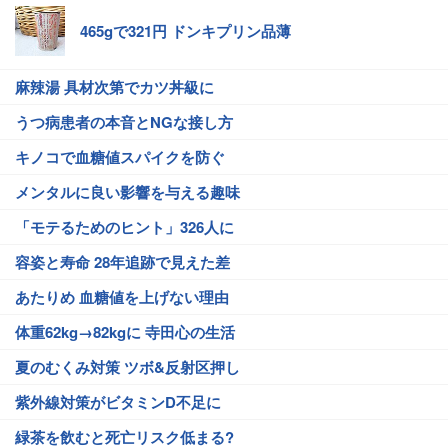
465gで321円 ドンキプリン品薄
麻辣湯 具材次第でカツ丼級に
うつ病患者の本音とNGな接し方
キノコで血糖値スパイクを防ぐ
メンタルに良い影響を与える趣味
「モテるためのヒント」326人に
容姿と寿命 28年追跡で見えた差
あたりめ 血糖値を上げない理由
体重62kg→82kgに 寺田心の生活
夏のむくみ対策 ツボ&反射区押し
紫外線対策がビタミンD不足に
緑茶を飲むと死亡リスク低まる?