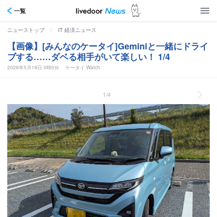
一覧
>
ニューストップ
IT 経済ニュース
【画像】[みんなのケータイ]Geminiと一緒にドライ
ブする……ダベる相手がいて楽しい！ 1/4
2026年5月19日 0時0分
ケータイ Watch
1/4