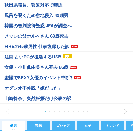
秋田県職員、報道対応で喫煙
風呂を覗くため敷地侵入 49歳男
韓国の審判接待疑惑 JFAが調査へ
メッシの父ホルヘさん 68歳死去
FIREの45歳男性 仕事復帰した訳
注目 古いPCが復活するUSB
女優・小川眞由美さん死去 86歳
盗撮でSEXY女優のイベント中断?
オグシオ不仲説「嫌だった」
山崎怜奈、突然妊娠だけ公表の訳
健康
芸能
ゴシップ
女子
トレンド
Y