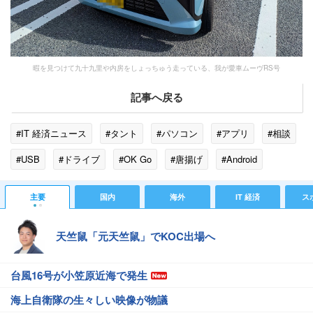
暇を見つけて九十九里や内房をしょっちゅう走っている、我が愛車ムーヴRS号
記事へ戻る
#IT 経済ニュース
#タント
#パソコン
#アプリ
#相談
#USB
#ドライブ
#OK Go
#唐揚げ
#Android
#気温
#iPhone
#YouTube
主要
国内
海外
IT 経済
ス
天竺鼠「元天竺鼠」でKOC出場へ
台風16号が小笠原近海で発生
海上自衛隊の生々しい映像が物議