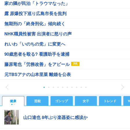
家の隣が民泊「トラウマなった」
露 原爆投下巡り広島市長を批判
無期刑の「終身刑化」傾向続く
NHK職員性被害 出演者に怒りの声
れいわ「いのちの党」に変更へ
90歳患者を殴る? 看護助手を逮捕
藤原竜也「労務改善」をアピール
元TBSアナの山本里菜 離婚を公表
健康
芸能
ゴシップ
女子
トレンド
Y
山口達也 8年ぶり楽器姿に感涙か