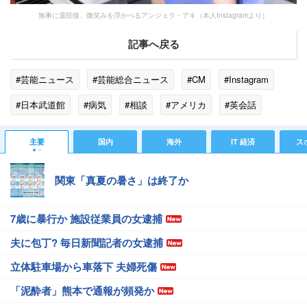
無事に退院後、微笑みを浮かべるアンジェラ・アキ（本人Instagramより）
記事へ戻る
#芸能ニュース
#芸能総合ニュース
#CM
#Instagram
#日本武道館
#病気
#相談
#アメリカ
#英会話
#レイク
#アンジェラ・アキ
#ハワイ
#イタリア
主要
国内
海外
IT 経済
ス
#食中毒
関東「真夏の暑さ」は終了か
7歳に暴行か 施設従業員の女逮捕
夫に包丁? 毎日新聞記者の女逮捕
立体駐車場から車落下 夫婦死傷
「泥酔者」熊本で通報が頻発か