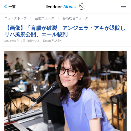
一覧
>
>
ニューストップ
芸能ニュース
芸能総合ニュース
【画像】「盲腸が破裂」アンジェラ・アキが退院し
リハ風景公開、エール殺到
2026年5月18日 18時40分
Smart FLASH