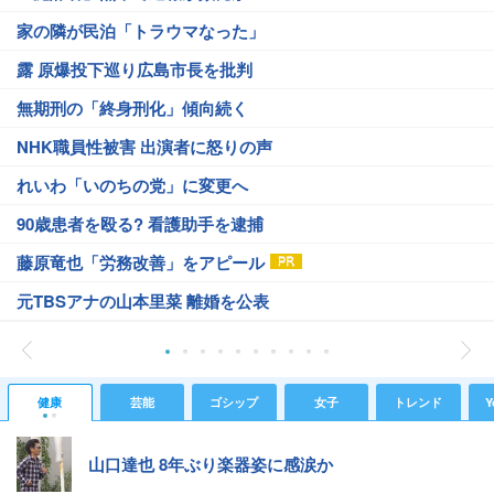
家の隣が民泊「トラウマなった」
露 原爆投下巡り広島市長を批判
無期刑の「終身刑化」傾向続く
NHK職員性被害 出演者に怒りの声
れいわ「いのちの党」に変更へ
90歳患者を殴る? 看護助手を逮捕
藤原竜也「労務改善」をアピール
元TBSアナの山本里菜 離婚を公表
健康
芸能
ゴシップ
女子
トレンド
Y
山口達也 8年ぶり楽器姿に感涙か