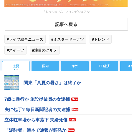
「もっちゅりん」メインビジュアル
記事へ戻る
#ライフ総合ニュース
#ミスタードーナツ
#トレンド
#スイーツ
#注目のグルメ
主要
国内
海外
IT 経済
ス
関東「真夏の暑さ」は終了か
7歳に暴行か 施設従業員の女逮捕
夫に包丁? 毎日新聞記者の女逮捕
立体駐車場から車落下 夫婦死傷
「泥酔者」熊本で通報が頻発か