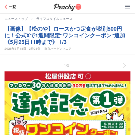
Peachy
一覧
>
ニューストップ
ライフスタイルニュース
【画像】【松のや】ロースかつ定食が税別500円
に！公式Xで1週間限定″ワンコインクーポン″追加
《5月25日11時まで》 1/3
2026年5月18日 12時28分
東京バーゲンマニア
1/3