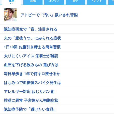
健康
芸能
ゴシップ
女子
トレンド
Y
アトピーで「汚い」扱いされ苦悩
認知症研究で「音」注目される
夫の「産後うつ」にみられる症状
1日10回 お腹引き締まる簡単習慣
太りにくいアイス 栄養士が解説
血圧を下げる飲みもの 選び方は
毎日早歩き 1年で何キロ痩せるか
はちみつで血糖値スパイク発生は
アレルギー対応 ねじりパン術
排泄に異常 子宮体がん初期症状
認知症予防で「避けたい食品」