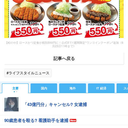
【松のや】ロースかつ定食が税別500円に！公式Xで1週間限定″ワンコインクーポン″追加《5
月25日11時まで》
記事へ戻る
#ライフスタイルニュース
主要
国内
海外
IT 経済
ス
「43億円分」キャンセル? 女逮捕
90歳患者を殴る? 看護助手を逮捕