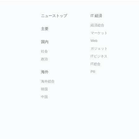
ニューストップ
IT 経済
経済総合
主要
マーケット
Web
国内
ガジェット
社会
ITビジネス
政治
IT総合
海外
PR
海外総合
韓国
中国