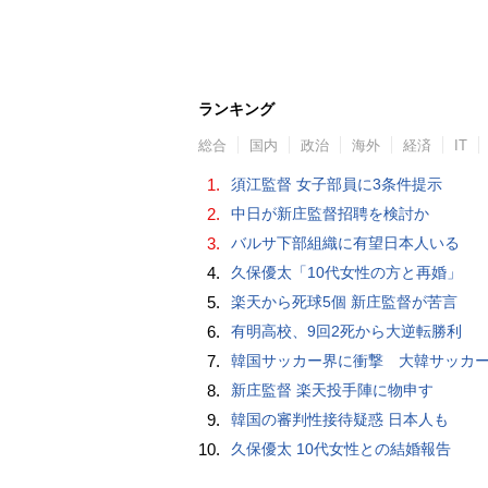
ランキング
総合
国内
政治
海外
経済
IT
1.
須江監督 女子部員に3条件提示
2.
中日が新庄監督招聘を検討か
3.
バルサ下部組織に有望日本人いる
4.
久保優太「10代女性の方と再婚」
5.
楽天から死球5個 新庄監督が苦言
6.
有明高校、9回2死から大逆転勝利
7.
韓国サッカー界に衝撃 大韓サッカー協会に外国人審判への“性的接待”疑惑 韓国メディア
8.
新庄監督 楽天投手陣に物申す
9.
韓国の審判性接待疑惑 日本人も
10.
久保優太 10代女性との結婚報告