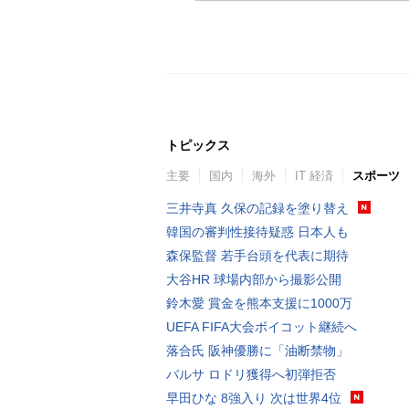
トピックス
主要
国内
海外
IT 経済
スポーツ
三井寺真 久保の記録を塗り替え
韓国の審判性接待疑惑 日本人も
森保監督 若手台頭を代表に期待
大谷HR 球場内部から撮影公開
鈴木愛 賞金を熊本支援に1000万
UEFA FIFA大会ボイコット継続へ
落合氏 阪神優勝に「油断禁物」
バルサ ロドリ獲得へ初弾拒否
早田ひな 8強入り 次は世界4位