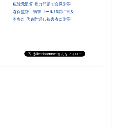
広陵元監督 暴力問題で会見謝罪
森保監督、衝撃ゴール16歳に言及
本多灯 代表辞退し被害者に謝罪