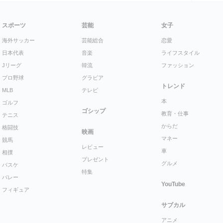
スポーツ
芸能
女子
海外サッカー
芸能総合
恋愛
日本代表
音楽
ライフスタイル
Jリーグ
韓流
ファッション
プロ野球
グラビア
トレンド
MLB
テレビ
本
ゴルフ
ゴシップ
教育・仕事
テニス
からだ
格闘技
映画
マネー
競馬
レビュー
車
相撲
プレゼント
グルメ
バスケ
特集
バレー
YouTube
フィギュア
サブカル
アニメ