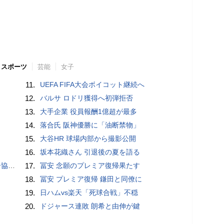
スポーツ
芸能
女子
11.
UEFA FIFA大会ボイコット継続へ
12.
バルサ ロドリ獲得へ初弾拒否
13.
大手企業 役員報酬1億超が最多
14.
落合氏 阪神優勝に「油断禁物」
15.
大谷HR 球場内部から撮影公開
16.
坂本花織さん 引退後の夏を語る
が報道
17.
冨安 念願のプレミア復帰果たす
18.
冨安 プレミア復帰 鎌田と同僚に
19.
日ハムvs楽天「死球合戦」不穏
20.
ドジャース連敗 朗希と由伸が鍵