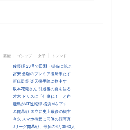
芸能
ゴシップ
女子
トレンド
佐藤輝 23号で田淵・掛布に並ぶ
冨安 念願のプレミア復帰果たす
新庄監督 楽天投手陣に物申す
坂本花織さん 引退後の夏を語る
才木 ドリスに「仕事ね！」と声
鹿島がAT逆転弾 横浜Mを下す
J1開幕戦 国立に史上最多の観客
今永 スマホ待受に同僚の顔写真
Jリーグ開幕戦、最多の6万3960人