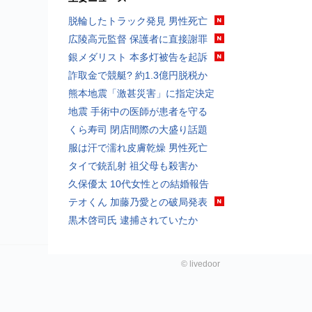
脱輪したトラック発見 男性死亡
広陵高元監督 保護者に直接謝罪
銀メダリスト 本多灯被告を起訴
詐取金で競艇? 約1.3億円脱税か
熊本地震「激甚災害」に指定決定
地震 手術中の医師が患者を守る
くら寿司 閉店間際の大盛り話題
服は汗で濡れ皮膚乾燥 男性死亡
タイで銃乱射 祖父母も殺害か
久保優太 10代女性との結婚報告
テオくん 加藤乃愛との破局発表
黒木啓司氏 逮捕されていたか
©
livedoor