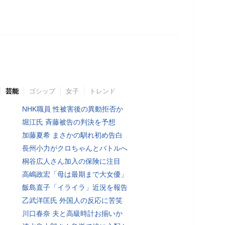
芸能
ゴシップ
女子
トレンド
NHK職員 性被害後の異動拒否か
堀江氏 斉藤被告の判決を予想
加藤夏希 まさかの馴れ初め告白
長州小力がクロちゃんとバトルへ
桐谷広人さん加入の保険に注目
高嶋政宏「母は最期まで大女優」
飯島直子「イライラ」近況を報告
乙武洋匡氏 外国人の反応に苦笑
川口春奈 夫と高級時計お揃いか