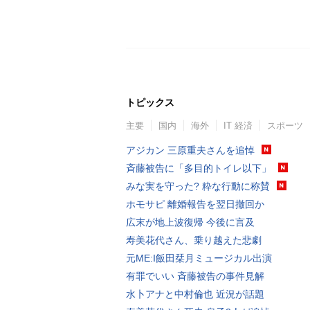
トピックス
主要
国内
海外
IT 経済
スポーツ
アジカン 三原重夫さんを追悼
斉藤被告に「多目的トイレ以下」
みな実を守った? 粋な行動に称賛
ホモサピ 離婚報告を翌日撤回か
広末が地上波復帰 今後に言及
寿美花代さん、乗り越えた悲劇
元ME:I飯田栞月ミュージカル出演
有罪でいい 斉藤被告の事件見解
水卜アナと中村倫也 近況が話題