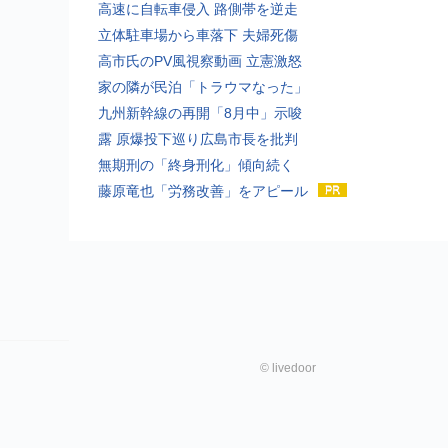
高速に自転車侵入 路側帯を逆走
立体駐車場から車落下 夫婦死傷
高市氏のPV風視察動画 立憲激怒
家の隣が民泊「トラウマなった」
九州新幹線の再開「8月中」示唆
露 原爆投下巡り広島市長を批判
無期刑の「終身刑化」傾向続く
藤原竜也「労務改善」をアピール
©
livedoor