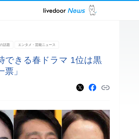
の話題
エンタメ・芸能ニュース
待できる春ドラマ 1位は黒
一票」