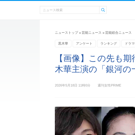
ニューストップ
芸能ニュース
芸能総合ニュース
>
>
黒木華
アンケート
ランキング
ドラマ
【画像】この先も期
木華主演の「銀河の
2026年5月18日 11時0分
週刊女性PRIME