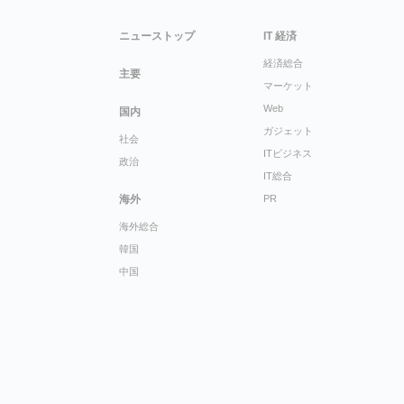
ニューストップ
IT 経済
経済総合
主要
マーケット
Web
国内
ガジェット
社会
ITビジネス
政治
IT総合
海外
PR
海外総合
韓国
中国