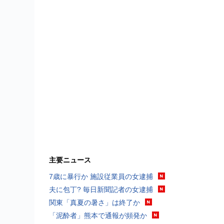
主要ニュース
7歳に暴行か 施設従業員の女逮捕
夫に包丁? 毎日新聞記者の女逮捕
関東「真夏の暑さ」は終了か
「泥酔者」熊本で通報が頻発か