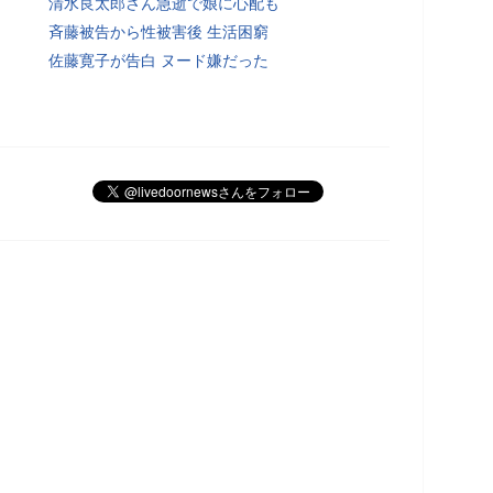
清水良太郎さん急逝で娘に心配も
斉藤被告から性被害後 生活困窮
佐藤寛子が告白 ヌード嫌だった