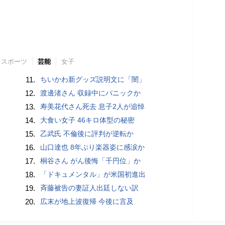
スポーツ
芸能
女子
11.
ちいかわ新グッズ説明文に「闇」
12.
渡邊渚さん 収録中にパニックか
13.
寿美花代さん死去 息子2人が追悼
14.
大食い女子 46キロ体型の秘密
15.
乙武氏 不倫後に評判が逆転か
16.
山口達也 8年ぶり楽器姿に感涙か
17.
桐谷さん がん後悔「千円位」か
18.
「ドキュメンタル」が米国初進出
19.
斉藤被告の妻証人出廷しない訳
20.
広末が地上波復帰 今後に言及