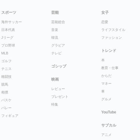
スポーツ
芸能
女子
海外サッカー
芸能総合
恋愛
日本代表
音楽
ライフスタイル
Jリーグ
韓流
ファッション
プロ野球
グラビア
トレンド
MLB
テレビ
本
ゴルフ
ゴシップ
教育・仕事
テニス
からだ
格闘技
映画
マネー
競馬
レビュー
車
相撲
プレゼント
グルメ
バスケ
特集
バレー
YouTube
フィギュア
サブカル
アニメ