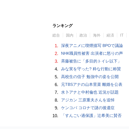
ランキング
総合
国内
政治
海外
経済
IT
1.
深夜アニメに喫煙描写 BPOで議論
2.
NHK職員性被害 出演者に怒りの声
3.
斉藤被告に「多目的トイレ以下」
4.
みな実を守った? 粋な行動に称賛
5.
高校生の信子 勉強中の姿を公開
6.
元TBSアナの山本里菜 離婚を公表
7.
水卜アナと中村倫也 近況が話題
8.
アジカン 三原重夫さんを追悼
9.
ケンコバ コロナで謎の後遺症
10.
「すんごい過保護」辻希美に賛否