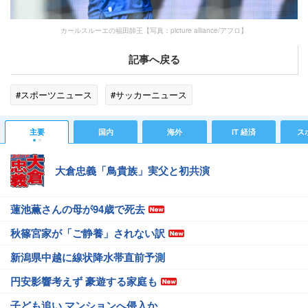
カールスルーエの福田師王【写真：picture alliance/アフロ】
記事へ戻る
#スポーツニュース
#サッカーニュース
主要
国内
海外
IT 経済
ス
大倉忠義「鳥貴族」実父と初共演
蓮池薫さんの母が94歳で死去
秋篠宮家が「ご静養」されない訳
新潟県中越に線状降水帯直前予測
円安影響考えず 豪遊する家庭も
子ども追い マンションへ侵入か