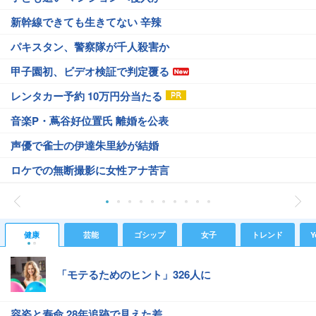
新幹線できても生きてない 辛辣
パキスタン、警察隊が千人殺害か
甲子園初、ビデオ検証で判定覆る
レンタカー予約 10万円分当たる
音楽P・蔦谷好位置氏 離婚を公表
声優で雀士の伊達朱里紗が結婚
ロケでの無断撮影に女性アナ苦言
健康
芸能
ゴシップ
女子
トレンド
Y
「モテるためのヒント」326人に
容姿と寿命 28年追跡で見えた差