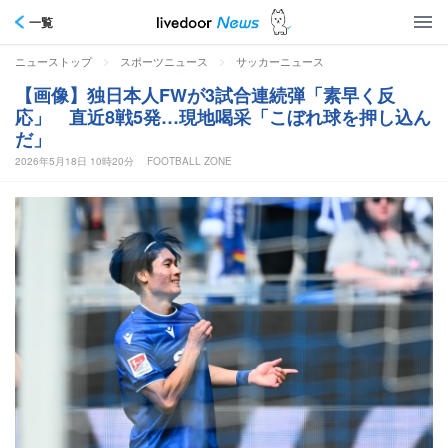
一覧
>
>
ニューストップ
スポーツニュース
サッカーニュース
【画像】独日本人FWが3試合連続弾「素早く反
応」 直近8戦5発…現地喝采「こぼれ球を押し込ん
だ」
2026年5月18日 10時20分
FOOTBALL ZONE