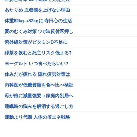
あたりめ 血糖値を上げない理由
体重62kg→82kgに 寺田心の生活
夏のむくみ対策 ツボ&反射区押し
紫外線対策がビタミンD不足に
緑茶を飲むと死亡リスク低まる?
ヨーグルト いつ食べたらいい?
休みだが疲れる 隠れ疲労対策は
内科医が低糖質麺を食べ比べ検証
母が娘に減量強要→家庭内別居へ
睡眠時の悩みを解消する過ごし方
運動より代謝 人体の省エネ戦略