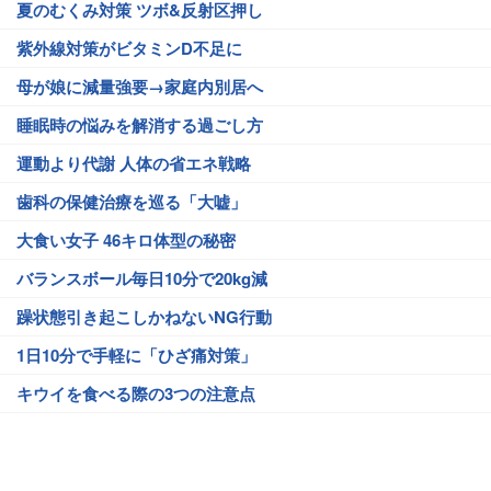
夏のむくみ対策 ツボ&反射区押し
紫外線対策がビタミンD不足に
母が娘に減量強要→家庭内別居へ
睡眠時の悩みを解消する過ごし方
運動より代謝 人体の省エネ戦略
歯科の保健治療を巡る「大嘘」
大食い女子 46キロ体型の秘密
バランスボール毎日10分で20kg減
躁状態引き起こしかねないNG行動
1日10分で手軽に「ひざ痛対策」
キウイを食べる際の3つの注意点