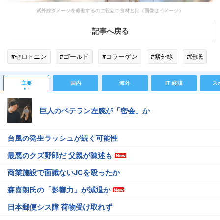
紫外線ダメージを修復するのに役立つ食材とは（画像はイメージ）
記事へ戻る
#セロトニン
#ゴールド
#コラーゲン
#紫外線
#睡眠
主要
国内
海外
IT 経済
ス
巨人のベテラン左腕が「密会」か
台風の発生ラッシュが続く可能性
最悪のクズ野郎だ 父親が陳述も
商業施設で面識ないJCを殴ったか
森喜朗氏の「影響力」が減退か
日本郵便シス障 荷物受け取れず