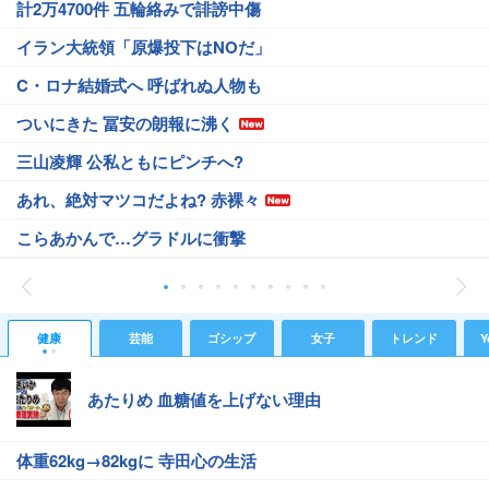
計2万4700件 五輪絡みで誹謗中傷
イラン大統領「原爆投下はNOだ」
C・ロナ結婚式へ 呼ばれぬ人物も
ついにきた 冨安の朗報に沸く
三山凌輝 公私ともにピンチへ?
あれ、絶対マツコだよね? 赤裸々
こらあかんで…グラドルに衝撃
健康
芸能
ゴシップ
女子
トレンド
Y
あたりめ 血糖値を上げない理由
体重62kg→82kgに 寺田心の生活