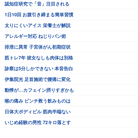
認知症研究で「音」注目される
1日10回 お腹引き締まる簡単習慣
太りにくいアイス 栄養士が解説
アレルギー対応 ねじりパン術
排泄に異常 子宮体がん初期症状
筋トレ7年 彼女なしも肉体は別格
診察は5分しかできない 本音告白
伊集院光 足首施術で腰痛に変化
動悸が…カフェイン摂りすぎかも
喉の痛み ピンチ救う飲みものは
日体大ボディビル 筋肉半端ない
いじめ経験の男性 72キロ落とす