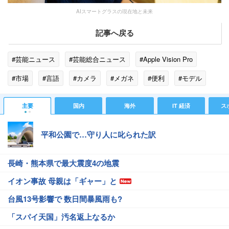
AIスマートグラスの現在地と未来
記事へ戻る
#芸能ニュース
#芸能総合ニュース
#Apple Vision Pro
#市場
#言語
#カメラ
#メガネ
#便利
#モデル
#アプリ
#ファッション
#見た目
#翻訳
#アイウェア
主要
国内
海外
IT 経済
ス
#ガジェット
#ディスプレイ
#イヤホン
平和公園で…守り人に叱られた訳
長崎・熊本県で最大震度4の地震
イオン事故 母親は「ギャー」と
台風13号影響で 数日間暴風雨も?
「スパイ天国」汚名返上なるか