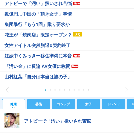
アトピーで「汚い」扱いされ苦悩
数億円…中国の「頂き女子」事情
集団暴行「もう1回」蹴り要求か
花王が「焼肉店」限定オープン？
女性アイドル突然脱退&契約終了
妊娠中くみっきー移住準備に本音
「汚い金」に反論 AV女優に称賛
山村紅葉「自分は本当は誰の子」
健康
芸能
ゴシップ
女子
トレンド
Y
アトピーで「汚い」扱いされ苦悩