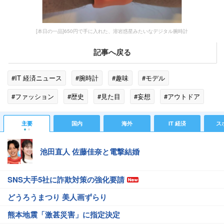
[本日の一品]650円で手に入れた、溶岩惑星みたいなデジタル腕時計
記事へ戻る
#IT 経済ニュース
#腕時計
#趣味
#モデル
#ファッション
#歴史
#見た目
#妄想
#アウトドア
#ガジェット
#賞味期限
#玩具
#LED
#G-SHOCK
主要
国内
海外
IT 経済
ス
#中国
#シチズン
池田直人 佐藤佳奈と電撃結婚
SNS大手5社に詐欺対策の強化要請
どうろうまつり 美人画ずらり
熊本地震「激甚災害」に指定決定