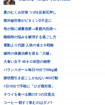
夏のむくみ対策 ツボ&反射区押し
紫外線対策がビタミンD不足に
母が娘に減量強要→家庭内別居へ
睡眠時の悩みを解消する過ごし方
運動より代謝 人体の省エネ戦略
歯科の保健治療を巡る「大嘘」
大食い女子 46キロ体型の秘密
バランスボール毎日10分で20kg減
躁状態引き起こしかねないNG行動
1日10分で手軽に「ひざ痛対策」
キウイを食べる際の3つの注意点
コーヒー 朝すぐ飲むのはダメ?