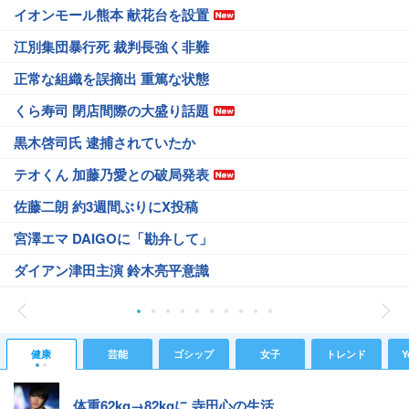
イオンモール熊本 献花台を設置
江別集団暴行死 裁判長強く非難
正常な組織を誤摘出 重篤な状態
くら寿司 閉店間際の大盛り話題
黒木啓司氏 逮捕されていたか
テオくん 加藤乃愛との破局発表
佐藤二朗 約3週間ぶりにX投稿
宮澤エマ DAIGOに「勘弁して」
ダイアン津田主演 鈴木亮平意識
健康
芸能
ゴシップ
女子
トレンド
Y
体重62kg→82kgに 寺田心の生活