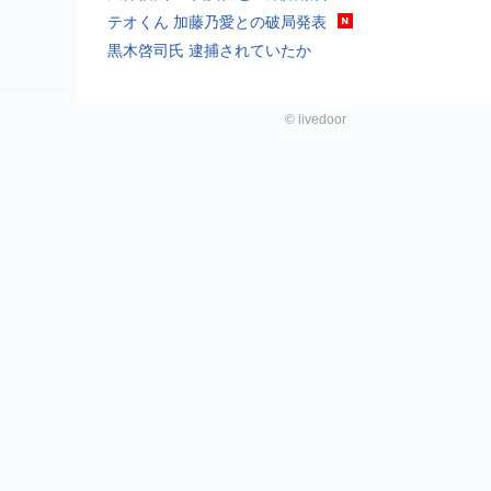
テオくん 加藤乃愛との破局発表
黒木啓司氏 逮捕されていたか
©
livedoor