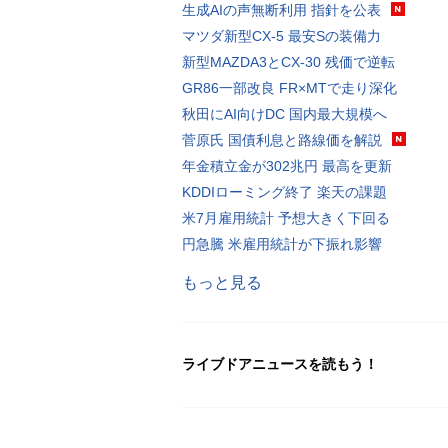
生成AIの声無断利用 指針を公表
マツダ新型CX-5 最安Sの装備力
新型MAZDA3とCX-30 残価で逆転
GR86一部改良 FR×MTで走り深化
秋田にAI向けDC 国内最大規模へ
菅原氏 国債利息と路線価を解説
年金積立金が302兆円 最高を更新
KDDIローミング終了 楽天の課題
米7月雇用統計 予想大きく下回る
円急騰 米雇用統計が下振れ影響
もっと見る
ライブドアニュースを読もう！