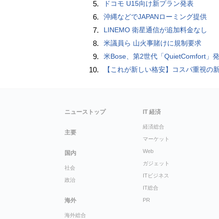
5.
ドコモ U15向け新プラン発表
6.
沖縄などでJAPANローミング提供
7.
LINEMO 衛星通信が追加料金なし
8.
米議員ら 山火事賭けに規制要求
9.
米Bose、第2世代「QuietComfort」発表 ノイキャン強化、メガネ着用時の低下
10.
【これが新しい格安】コスパ重視の新CPUを搭載した「 Beelink EQi Wildcat Lake Core 3 304」をレビューします。なんと10G LANも
ニューストップ
IT 経済
経済総合
主要
マーケット
Web
国内
ガジェット
社会
ITビジネス
政治
IT総合
海外
PR
海外総合