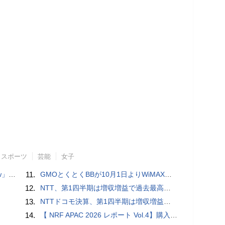
スポーツ
芸能
女子
言われる？
11.
GMOとくとくBBが10月1日よりWiMAXなど月額605円値上げ！全6種の重要変更を徹底解説
12.
NTT、第1四半期は増収増益で過去最高 IOWNや分散GPUの取り組みを説明
13.
NTTドコモ決算、第1四半期は増収増益 通信収入に底打ちの兆し、金融・AIを強化
14.
【 NRF APAC 2026 レポート Vol.4】購入の瞬間に眠る価値 Transaction Momentとリテールの次の成長戦略