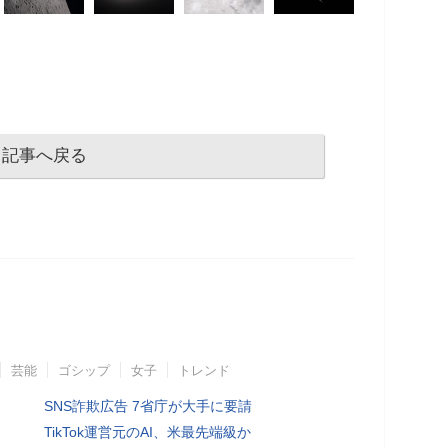
記事へ戻る
芸能
ゴシップ
女子
トレンド
SNS詐欺広告 7省庁が大手に要請
TikTok運営元のAI、米最先端級か