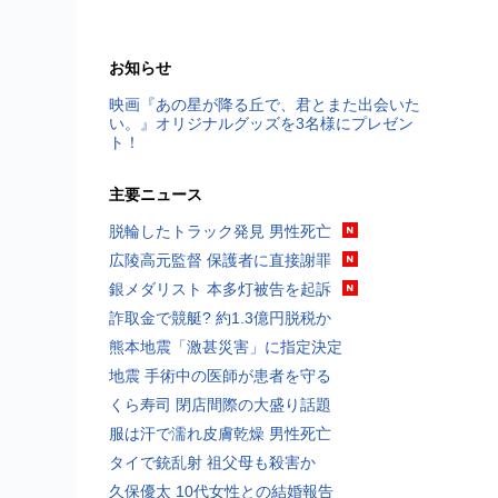
お知らせ
映画『あの星が降る丘で、君とまた出会いた
い。』オリジナルグッズを3名様にプレゼン
ト！
主要ニュース
脱輪したトラック発見 男性死亡
広陵高元監督 保護者に直接謝罪
銀メダリスト 本多灯被告を起訴
詐取金で競艇? 約1.3億円脱税か
熊本地震「激甚災害」に指定決定
地震 手術中の医師が患者を守る
くら寿司 閉店間際の大盛り話題
服は汗で濡れ皮膚乾燥 男性死亡
タイで銃乱射 祖父母も殺害か
久保優太 10代女性との結婚報告