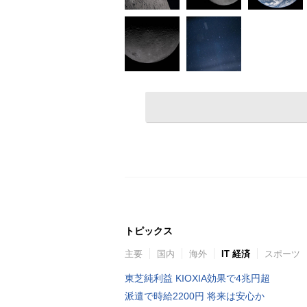
トピックス
主要
国内
海外
IT 経済
スポーツ
東芝純利益 KIOXIA効果で4兆円超
派遣で時給2200円 将来は安心か