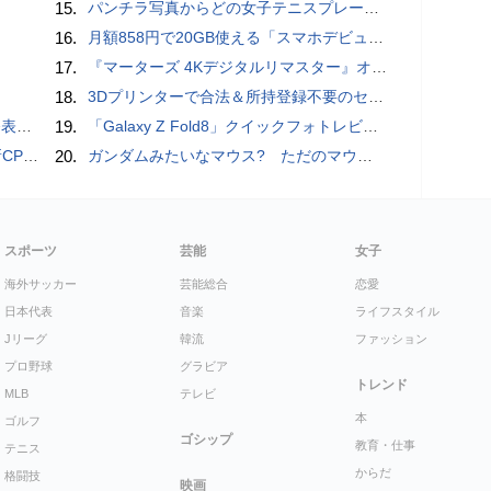
15.
パンチラ写真からどの女子テニスプレーヤーのものなのか当てるクイズ「Tennis Upskirts」
16.
月額858円で20GB使える「スマホデビュープラン U15」ドコモが提供、ahamoも割引になる親子割も
17.
『マーターズ 4Kデジタルリマスター』オールナイト上映、鬼畜な併映作品が決定 全部観たら“生還証”をプレゼント［ホラー通信］
18.
3Dプリンターで合法＆所持登録不要のセミオートマチック銃を自作、発砲試験にも成功した猛者が登場
を抑制
19.
「Galaxy Z Fold8」クイックフォトレビュー
搭載していますよ
20.
ガンダムみたいなマウス? ただのマウスとは違うのだよ1944通りの形状に変更できる驚異のマウス
スポーツ
芸能
女子
海外サッカー
芸能総合
恋愛
日本代表
音楽
ライフスタイル
Jリーグ
韓流
ファッション
プロ野球
グラビア
トレンド
MLB
テレビ
本
ゴルフ
ゴシップ
教育・仕事
テニス
からだ
格闘技
映画