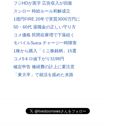
フジHDが黒字 広告収入が回復
スシロー 時給ルール和解成立
1億円FIRE 20年で実質3000万円に
50・60代 退職金の正しい守り方
コメ価格 民間在庫増で下落続く
モバイルSuica チャージ一時障害
1株から購入「ミニ株銘柄」15選
コメ5キロ値下がり3198円
確定申告 修繕費の計上に要注意
「東大卒」で就活を舐めた末路