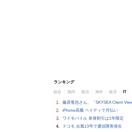
ランキング
総合
国内
政治
海外
経済
IT
1.
藤原竜也さん、「SKYSEA Client View」新CMで「AI労務改善」をアピール 働き方をAIが分析したら「すぐに休んで」と
2.
iPhone高騰 ペイディで月払い
3.
ワイモバイル 単身割引は1年限定
4.
ドコモ 台風13号で通信障害発生