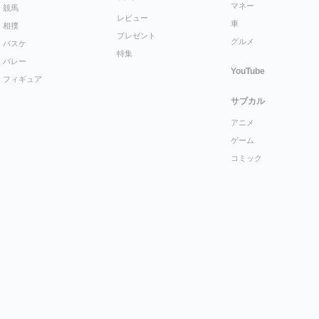
マネー
競馬
レビュー
車
相撲
プレゼント
グルメ
バスケ
特集
バレー
YouTube
フィギュア
サブカル
アニメ
ゲーム
コミック