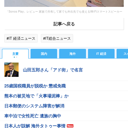
「Sonos Play」レビュー 家族で共有して家でも外出先でも使えるWi-Fiスマートスピーカー
記事へ戻る
#IT 経済ニュース
#IT総合ニュース
主要
国内
海外
IT 経済
ス
山田五郎さん「アド街」で名言
25歳国税職員が脱税か 懲戒免職
熊本の被災地で「火事場泥棒」か
日本郵便のシステム障害が解消
車中泊で女性死亡 遺族の胸中
日本人が誤解 海外タトゥー事情