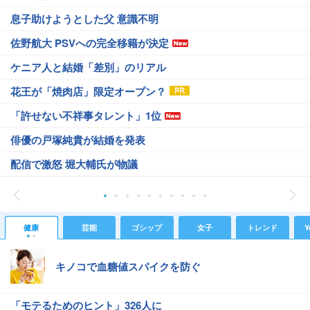
息子助けようとした父 意識不明
佐野航大 PSVへの完全移籍が決定
ケニア人と結婚「差別」のリアル
花王が「焼肉店」限定オープン？
「許せない不祥事タレント」1位
俳優の戸塚純貴が結婚を発表
配信で激怒 堀大輔氏が物議
健康
芸能
ゴシップ
女子
トレンド
Y
キノコで血糖値スパイクを防ぐ
「モテるためのヒント」326人に