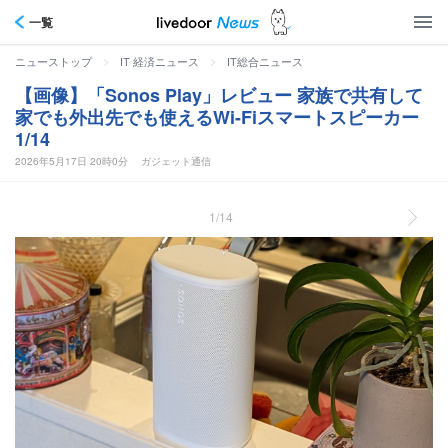
一覧
>
>
ニューストップ
IT 経済ニュース
IT総合ニュース
【画像】「Sonos Play」レビュー 家族で共有して
家でも外出先でも使えるWi-Fiスマートスピーカー
1/14
2026年5月17日 20時0分
ガジェット通信
1/14