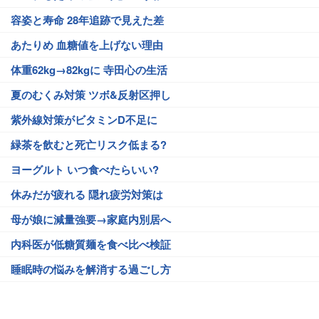
容姿と寿命 28年追跡で見えた差
あたりめ 血糖値を上げない理由
体重62kg→82kgに 寺田心の生活
夏のむくみ対策 ツボ&反射区押し
紫外線対策がビタミンD不足に
緑茶を飲むと死亡リスク低まる?
ヨーグルト いつ食べたらいい?
休みだが疲れる 隠れ疲労対策は
母が娘に減量強要→家庭内別居へ
内科医が低糖質麺を食べ比べ検証
睡眠時の悩みを解消する過ごし方